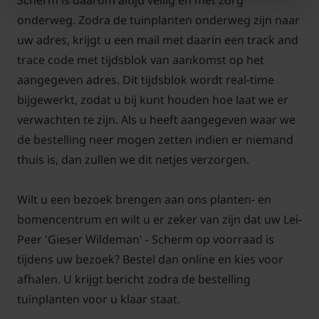
voor een goede vruchtdracht.
onderweg. Zodra de tuinplanten onderweg zijn naar
uw adres, krijgt u een mail met daarin een track and
trace code met tijdsblok van aankomst op het
aangegeven adres. Dit tijdsblok wordt real-time
bijgewerkt, zodat u bij kunt houden hoe laat we er
Lei-Peer 'Gieser Wildeman' snoeien
verwachten te zijn. Als u heeft aangegeven waar we
en onderhouden
de bestelling neer mogen zetten indien er niemand
thuis is, dan zullen we dit netjes verzorgen.
Om de vorm van de Lei-Peer te behouden is het
belangrijk om deze boom te snoeien. Het snoeien
Wilt u een bezoek brengen aan ons planten- en
van een peer wordt meestal in de
bomencentrum en wilt u er zeker van zijn dat uw Lei-
zomer(zomersnoei) en of winter(wintersnoei)
Peer 'Gieser Wildeman' - Scherm op voorraad is
gedaan. De in het rek aangebonden takken laat u
tijdens uw bezoek? Bestel dan online en kies voor
intact. De zijscheuten mogen kort teruggesnoeid
afhalen. U krijgt bericht zodra de bestelling
worden. In de zomer kunt u de lange scheuten al
tuinplanten voor u klaar staat.
flink inkorten. In de winter kunt u een teveel aan