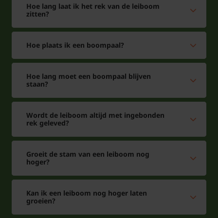
Tuinplantenwinkel.nl vindt u
hier!
Hoe lang laat ik het rek van de leiboom
zitten?
Voor snoei- en onderhoudstips voor de Lei-Peer
klik hier!
Hoe plaats ik een boompaal?
Hoe lang moet een boompaal blijven
staan?
Wordt de leiboom altijd met ingebonden
rek geleved?
Groeit de stam van een leiboom nog
hoger?
Kan ik een leiboom nog hoger laten
groeien?