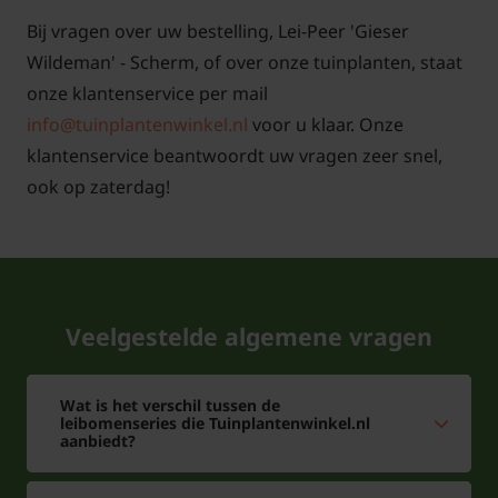
scheuten compleet wegsnoeien, zodat de Lei-Peer
Bij vragen over uw bestelling, Lei-Peer 'Gieser
'Gieser Wildeman' luchtig vertakt blijft. Kruisende
Wildeman' - Scherm, of over onze tuinplanten, staat
takken of takken die te dicht opeen staan, snoeit u
onze klantenservice per mail
dan weg. Dit bevordert de gezondheid van de boom
info@tuinplantenwinkel.nl
voor u klaar. Onze
en zorgt er in de zomer voor dat overal genoeg zon
klantenservice beantwoordt uw vragen zeer snel,
komt om het fruit goed te laten rijpen.
ook op zaterdag!
Bomen van tuinplantenwinkel.nl kunt u jaarrond
planten. Dit kan omdat we al onze bomen in pot
Veelgestelde algemene vragen
leveren. Aanplanten in de herfst, winter, lente én
zomer is dus altijd mogelijk, met
Wat is het verschil tussen de
aangroeigarantie!
leibomenseries die Tuinplantenwinkel.nl
aanbiedt?
Een keuzehulp voor het kopen van leibomen op