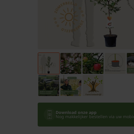
Bomen
Leibomen
Bloembollen
Tuinbenodigdheden
Kamerplanten
Bloempotten
Download onze app
Nog makkelijker bestellen via uw mobiel