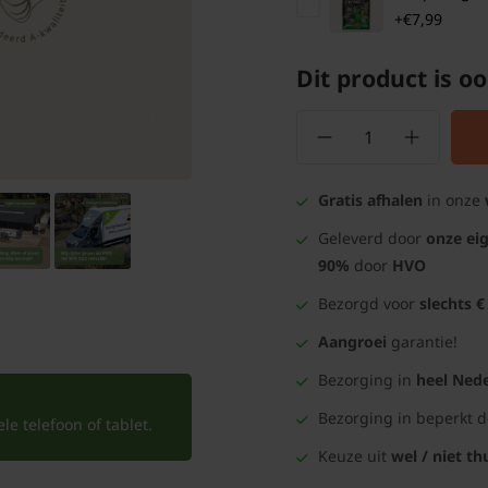
+€7,99
Dit product is oo
Gratis afhalen
in onze
Geleverd door
onze ei
90%
door
HVO
Bezorgd voor
slechts €
Aangroei
garantie!
Bezorging in
heel Nede
Bezorging in beperkt 
e telefoon of tablet.
Keuze uit
wel / niet th