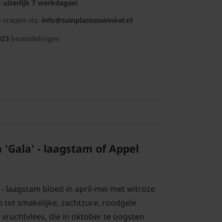
t uiterlijk 7 werkdagen
!
 vragen via:
info@tuinplantenwinkel.nl
023
beoordelingen
'Gala' - laagstam of Appel
- laagstam bloeit in april-mei met witroze
 tot smakelijke, zachtzure, roodgele
 vruchtvlees, die in oktober te oogsten