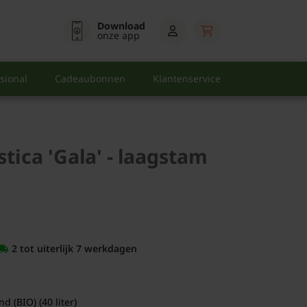
Download
onze app
sional
Cadeaubonnen
Klantenservice
ica 'Gala' - laagstam
2 tot uiterlijk 7 werkdagen
 (BIO) (40 liter)