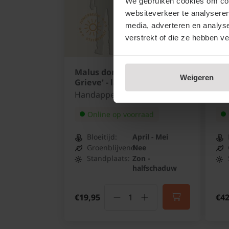
We gebruiken cookies om cont
websiteverkeer te analyseren
media, adverteren en analys
verstrekt of die ze hebben v
Malus domestica 'James
Hib
Weigeren
Grieve' - laagstam
Blu
Handappel
Alt
Online op voorraad
Bloeitijd:
April - Mei
Groenblijvend:
Nee
Standplaats:
Zon -
halfschaduw
€19,95
€42