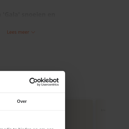
 'Gala' snoeien en
Lees meer
- laagstam is makkelijk te snoeien. Deze
 een traag groeiende onderstam, waardoor
dan normaal. De beste fruitopbrengst
ldig te snoeien, zodat de boom licht en
 beperkt aantal hoofdtakken. De hoogte van
hierbij zelf. Vanuit de hoofdtakken zullen
 omhoog groeien. Knip deze takjes op 10
ug. De korte takjes van 10 cm die
Over
ker. Hieraan vormen zich in de loop van de
unnen uitgroeien tot vruchten. Het
boom dient in wintermaanden te
weer.