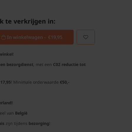
k te verkrijgen in:
In winkelwagen -
€19,95
winkel
!
gen bezorgdienst
, met een
C02 reductie tot
 17,95
! Minimale orderwaarde
€50,-
rland!
deel van
België
uis
zijn tijdens
bezorging
!