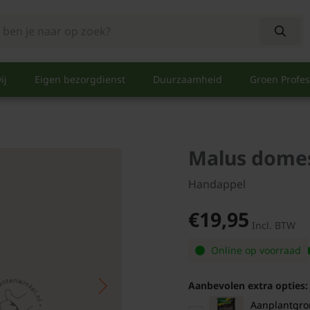
ij
Eigen bezorgdienst
Duurzaamheid
Groen Profes
Malus domest
Handappel
€19,95
Incl. BTW
Online op voorraad
Aanbevolen extra opties:
Aanplantgrond