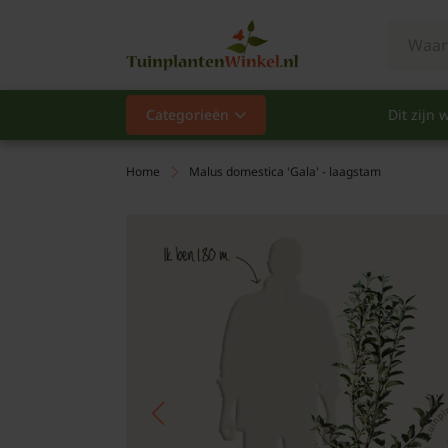
Categorieën
Dit zijn w
Categorieën
Populair
Home
Malus domestica 'Gala' - laagstam
Vaste planten
Heesters
Hagen
Klimplanten
Fruit