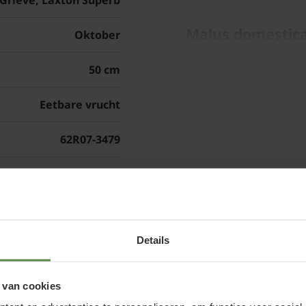
Grieve, Laxton Superb
Malus domestica
Oktober
onderhouden
50 cm
Malus domestica 'Gala' 
Eetbare vrucht
fruitboom is geënt op
de boom trager groeit 
62R07-3479
verkrijgt u door veelvu
luchtig blijft, met een
de tuinplant bepaalt u 
elk jaar nieuwe takjes
en
cm van de hoofdtak ter
Details
overblijven worden dik
jaren de bloemen die k
snoeien van een appel
 van cookies
gebeuren, bij vorstvrij 