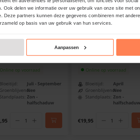
ent en advertenties te personaliseren, om functies voor social
. Ook delen we informatie over uw gebruik van onze site met on
e. Deze partners kunnen deze gegevens combineren met andere i
erzameld op basis van uw gebruik van hun services.
Bomen van tuinplanten
kan omdat we al onze
iscus syriacus 'Oiseau
Prunus domestica
Aanpassen
e' - XL
'Hauszwetsche' - laagst
herfst, winter, lente 
heastruik
Pruim
aangroeigarantie!
Online op voorraad
Online op voorraad
Bloeitijd:
Juli - September
Bloeitijd:
April
Groenblijvend:
Nee
Groenblijvend:
Nee
Standplaats:
Zon -
Standplaats:
Zon -
halfschaduw
halfschadu
,95
€19,95