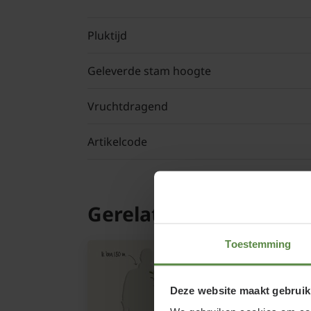
Pluktijd
Geleverde stam hoogte
Vruchtdragend
Artikelcode
Gerelateerde product
Toestemming
Deze website maakt gebruik