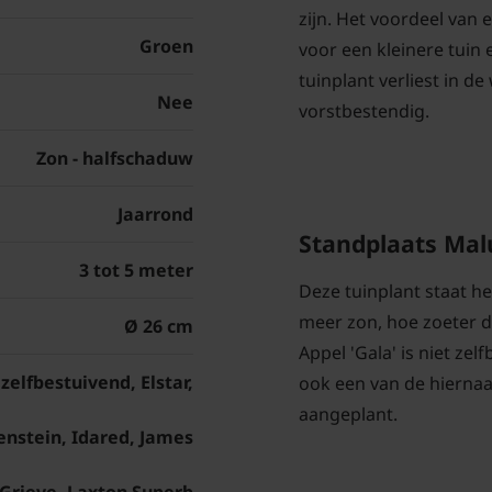
zijn. Het voordeel van 
Groen
voor een kleinere tuin 
tuinplant verliest in de
Nee
vorstbestendig.
Zon - halfschaduw
Jaarrond
Standplaats Mal
3 tot 5 meter
Deze tuinplant staat he
meer zon, hoe zoeter d
Ø 26 cm
Appel 'Gala' is niet ze
 zelfbestuivend, Elstar,
ook een van de hiern
aangeplant.
nstein, Idared, James