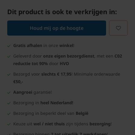
Dit product is ook te verkrijgen in:
Houd mij op de hoogte
Gratis afhalen
in onze
winkel
!
Geleverd door
onze eigen bezorgdienst
, met een
C02
reductie tot 90%
door
HVO
Bezorgd voor
slechts € 17,95
! Minimale orderwaarde
€50,-
Aangroei
garantie!
Bezorging in
heel Nederland!
Bezorging in beperkt deel van
België
Keuze uit
wel / niet thuis
zijn tijdens
bezorging
!
Bezorging binnen
2 tot uiterlijk 7 werkdagen
!