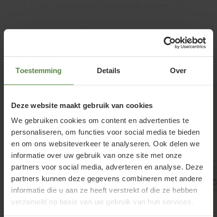
tuin, in een goed waterdoorlatende bodem. de
grond mag gerust licht zuur zijn. Wat heel fijn is aan
Lees meer
deze soort dat deze minder gevoelig is voor wolluis.
Pinus peuce snoeien en
Gerelateerde producten
Toestemming
Details
Over
onderhouden
Snoeien van de Pinus peuce is eigenlijk niet nodig.
Deze website maakt gebruik van cookies
Eventueel dubbele koppen of harttakken mogen
We gebruiken cookies om content en advertenties te
worden verwijderd in de maanden juni tot
personaliseren, om functies voor social media te bieden
september. Op een bewolkte dag is dit het beste.
en om ons websiteverkeer te analyseren. Ook delen we
informatie over uw gebruik van onze site met onze
Pinus peuce is een redelijk snel groeiende den dus
partners voor social media, adverteren en analyse. Deze
geef hem de ruimte.
partners kunnen deze gegevens combineren met andere
informatie die u aan ze heeft verstrekt of die ze hebben
verzameld op basis van uw gebruik van hun services.