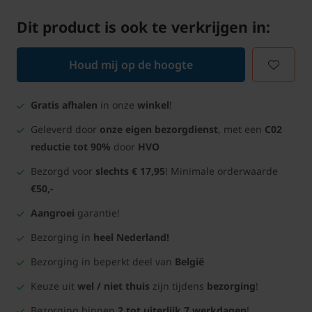
Dit product is ook te verkrijgen in:
Houd mij op de hoogte
Gratis afhalen
in onze
winkel
!
Geleverd door
onze eigen bezorgdienst
, met een
C02
reductie tot 90%
door
HVO
Bezorgd voor
slechts € 17,95
! Minimale orderwaarde
€50,-
Aangroei
garantie!
Bezorging in
heel Nederland!
Bezorging in beperkt deel van
België
Keuze uit
wel / niet thuis
zijn tijdens
bezorging
!
Bezorging binnen
2 tot uiterlijk 7 werkdagen
!