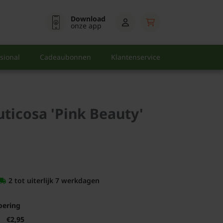
Download
onze app
sional
Cadeaubonnen
Klantenservice
ruticosa 'Pink Beauty'
2 tot uiterlijk 7 werkdagen
oering
€2,95