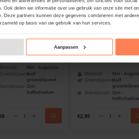
ent en advertenties te personaliseren, om functies voor social
. Ook delen we informatie over uw gebruik van onze site met on
e. Deze partners kunnen deze gegevens combineren met andere i
erzameld op basis van uw gebruik van hun services.
entilla fruticosa 'Kobold'
Potentilla fruticosa 'Red
Ace'
uikganzerik
Aanpassen
Struikganzerik
Online op voorraad
Online op voorraad
Bloeitijd:
Mei - Augustus
Bloeitijd:
Mei - Augus
Groenblijvend:
Half
groenblijvend
Groenblijvend:
Half
groenblijve
Standplaats:
Zon -
halfschaduw
Standplaats:
Zon -
halfschadu
95
€2,95