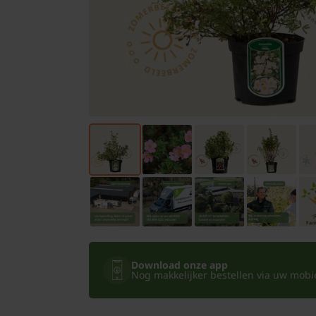
Bomen
Leibomen
Bloembollen
Tuinbenodigdheden
Kamerplanten
Bloempotten
Download onze app
Nog makkelijker bestellen via uw mobiel