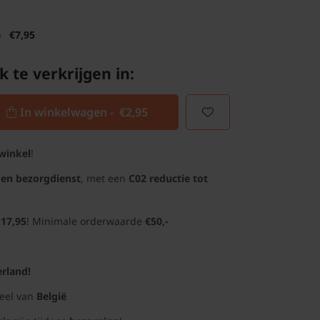
)
€7,95
k te verkrijgen in:
In winkelwagen -
€2,95
winkel
!
gen bezorgdienst
, met een
C02 reductie tot
 17,95
! Minimale orderwaarde
€50,-
rland!
deel van
België