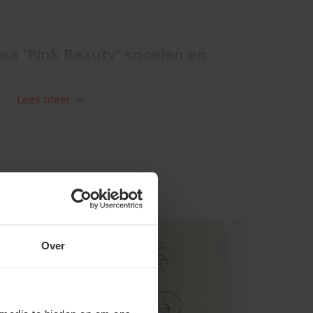
cosa 'Pink Beauty' snoeien en
k na de winter helemaal terug tot op 10
Lees meer
de grond. Zo blijft de tuinplant er fris en
plant laat doorgroeien kunt u elk voorjaar
gegroeide planten de houterige takken
re takken laten staan; die krijgen dan
. De tuinplant blijft dan wat groter en
izoen al bloemknoppen.
Over