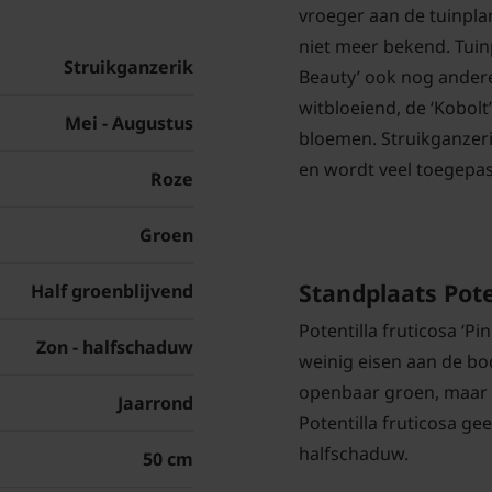
vroeger aan de tuinpla
niet meer bekend. Tuin
Struikganzerik
Beauty’ ook nog andere
witbloeiend, de ‘Kobolt
Mei - Augustus
bloemen. Struikganzeri
en wordt veel toegepas
Roze
Groen
Standplaats Pote
Half groenblijvend
Potentilla fruticosa ‘Pi
Zon - halfschaduw
weinig eisen aan de bo
openbaar groen, maar d
Jaarrond
Potentilla fruticosa ge
halfschaduw.
50 cm