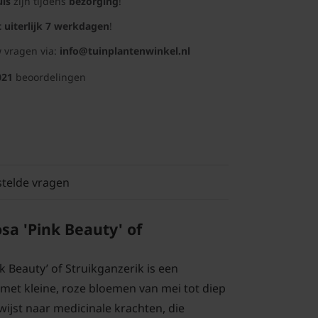
uis
zijn tijdens
bezorging
!
t uiterlijk 7 werkdagen
!
 vragen via:
info@tuinplantenwinkel.nl
021
beoordelingen
stelde vragen
osa 'Pink Beauty' of
nk Beauty’ of Struikganzerik is een
 met kleine, roze bloemen van mei tot diep
 wijst naar medicinale krachten, die