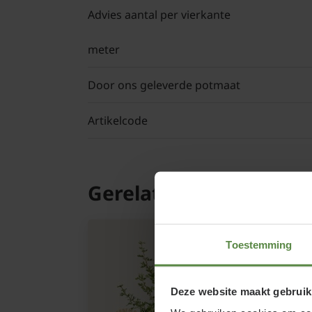
Advies aantal per vierkante
meter
Door ons geleverde potmaat
Artikelcode
Gerelateerde product
Toestemming
Deze website maakt gebruik