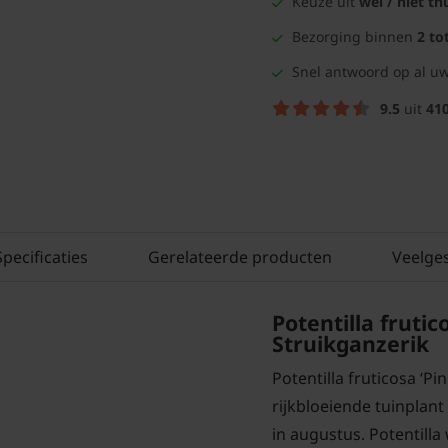
Keuze uit
wel / niet th
Bezorging binnen
2 to
Snel antwoord op al uw
9.5
uit
41
Specificaties
Gerelateerde producten
Veelge
Potentilla frutic
Struikganzerik
Potentilla fruticosa ‘Pi
rijkbloeiende tuinplant
in augustus. Potentilla