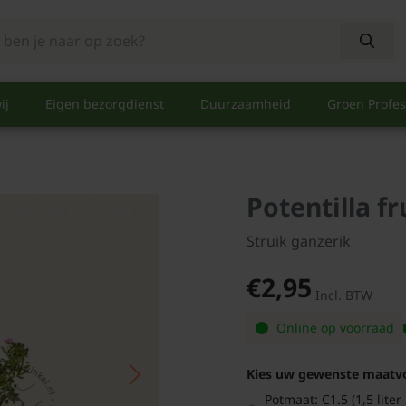
ij
Eigen bezorgdienst
Duurzaamheid
Groen Profes
Potentilla f
Struik ganzerik
€2,95
Incl. BTW
Online op voorraad
Kies uw gewenste maatv
Potmaat: C1.5 (1,5 liter