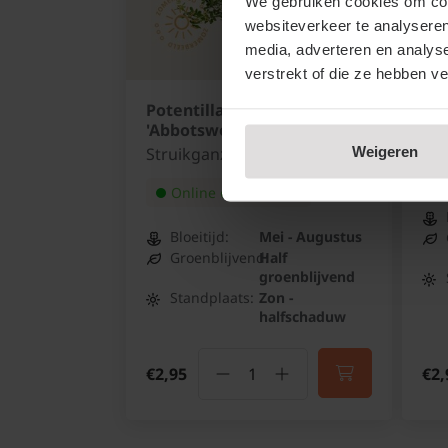
We gebruiken cookies om cont
websiteverkeer te analyseren
media, adverteren en analys
verstrekt of die ze hebben v
Potentilla fruticosa
Pot
'Abbotswood'
Str
Weigeren
Struikganzerik
Online op voorraad
Bloeitijd:
Mei - Augustus
Groenblijvend:
Half
groenblijvend
Standplaats:
Zon -
halfschaduw
€2,95
€2,