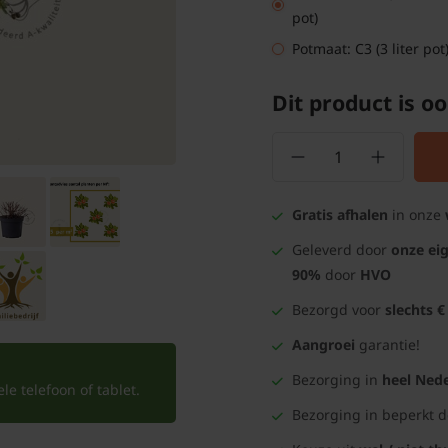
pot)
Potmaat: C3 (3 liter pot
Dit product is oo
Gratis afhalen
in onze
Geleverd door
onze ei
90%
door
HVO
Bezorgd voor
slechts €
Aangroei
garantie!
Bezorging in
heel Nede
e telefoon of tablet.
Bezorging in beperkt 