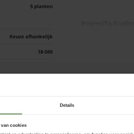
5 planten
Potentilla fruti
onderhouden
Keuze afhankelijk
Snoei de Struik ganzeri
tot 15 centimeter boven 
18-560
jong uitzien. Als u de 
bij de wat oudere door
wegknippen en de jonge
en
voldoende licht en lucht
vormt eerder in het se
Details
 van cookies