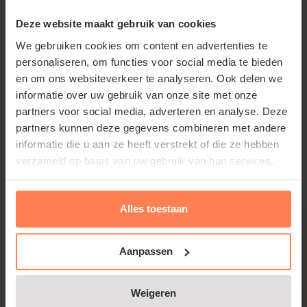
Verte', rijpt het beste in de zon. Geef de fruitboom
Deze website maakt gebruik van cookies
daarom een zo zonnig mogelijk plekje.
We gebruiken cookies om content en advertenties te
personaliseren, om functies voor social media te bieden
Prunus domestica 'Reine Claude
en om ons websiteverkeer te analyseren. Ook delen we
informatie over uw gebruik van onze site met onze
Verte' snoeien en onderhouden
partners voor social media, adverteren en analyse. Deze
partners kunnen deze gegevens combineren met andere
Snoeien van Prunus domestica 'Reine Claude Verte'
Lees meer
informatie die u aan ze heeft verstrekt of die ze hebben
moet in de zomer gebeuren. Zorg uiteindelijk voor
verzameld op basis van uw gebruik van hun services.
een open pruimenboom met een aantal
Gerelateerde producten
hoofdtakken, van waaruit de zijtakken komen. Snoei
Alles toestaan
elk jaar in de zomer de lange, dunne scheuten van
de tuinplant weg tot op 10 cm vanaf een dikkere,
houtige tak. Zo wordt voorkomen dat de fruitboom
Aanpassen
een te dichte kroon krijgt.
Weigeren