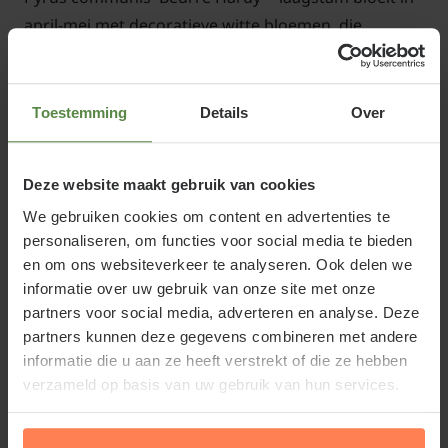
april-mei met decoratieve witte bloemen, die
uitgroeien tot een smakelijke, zoete, sappige, dof
groengele peer die in september te oogsten is. Het
voordeel van een laagstamboom is dat hij geschikt is
Toestemming
Details
Over
voor een kleinere tuin en het fruit zonder ladder te
plukken is; bovendien groeit een perenboom vrij
Deze website maakt gebruik van cookies
steil in piramidevorm naar boven. De tuinplant
We gebruiken cookies om content en advertenties te
verliest in de winter zijn bladeren en is goed
personaliseren, om functies voor social media te bieden
vorstbestendig.
en om ons websiteverkeer te analyseren. Ook delen we
informatie over uw gebruik van onze site met onze
partners voor social media, adverteren en analyse. Deze
partners kunnen deze gegevens combineren met andere
informatie die u aan ze heeft verstrekt of die ze hebben
Standplaats Pyrus communis 'Beurré
verzameld op basis van uw gebruik van hun services.
Hardy'