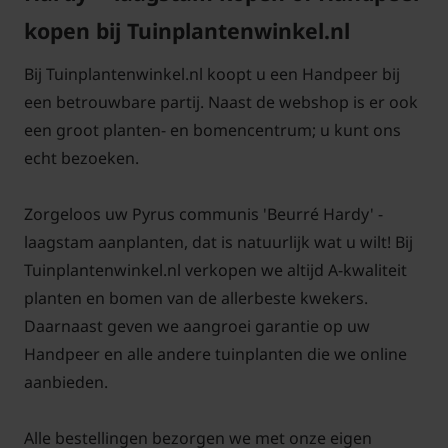
leveren. Aanplanten in de herfst, winter, lente én
kopen bij Tuinplantenwinkel.nl
zomer is dus altijd mogelijk, met
aangroeigarantie!
Bij Tuinplantenwinkel.nl koopt u een Handpeer bij
een betrouwbare partij. Naast de webshop is er ook
een groot planten- en bomencentrum; u kunt ons
echt bezoeken.
Zorgeloos uw Pyrus communis 'Beurré Hardy' -
laagstam aanplanten, dat is natuurlijk wat u wilt! Bij
Tuinplantenwinkel.nl verkopen we altijd A-kwaliteit
planten en bomen van de allerbeste kwekers.
Daarnaast geven we aangroei garantie op uw
Handpeer en alle andere tuinplanten die we online
aanbieden.
Alle bestellingen bezorgen we met onze eigen