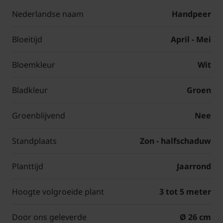
Nederlandse naam
Handpeer
Bloeitijd
April - Mei
Bloemkleur
Wit
Bladkleur
Groen
Groenblijvend
Nee
Standplaats
Zon - halfschaduw
Planttijd
Jaarrond
Hoogte volgroeide plant
3 tot 5 meter
Door ons geleverde
Ø 26 cm