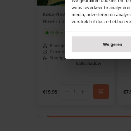
We gebruiken cookies om cont
websiteverkeer te analyseren
Rosa Flower Carpet 'Loredo'
Aan
media, adverteren en analys
Flower Carpet Roos
Bio
verstrekt of die ze hebben v
Online op voorraad
Weigeren
Bloeitijd:
Juni - Oktober
Groenblijvend:
Nee
Standplaats:
Zon -
halfschaduw
€19,95
€7,