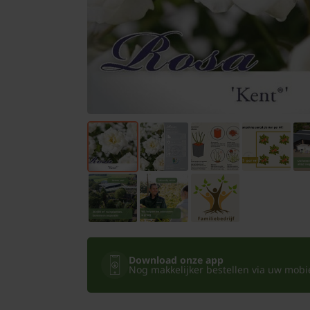
Bomen
Leibomen
Bloembollen
Tuinbenodigdheden
Kamerplanten
Bloempotten
Download onze app
Nog makkelijker bestellen via uw mobiel