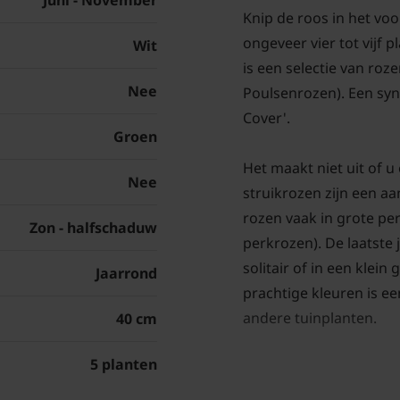
Juni - November
Knip de roos in het voo
ongeveer vier tot vijf 
Wit
is een selectie van ro
Nee
Poulsenrozen). Een syn
Cover'.
Groen
Het maakt niet uit of u 
Nee
struikrozen zijn een aa
rozen vaak in grote pe
Zon - halfschaduw
perkrozen). De laatste j
solitair of in een klei
Jaarrond
prachtige kleuren is e
andere tuinplanten.
40 cm
5 planten