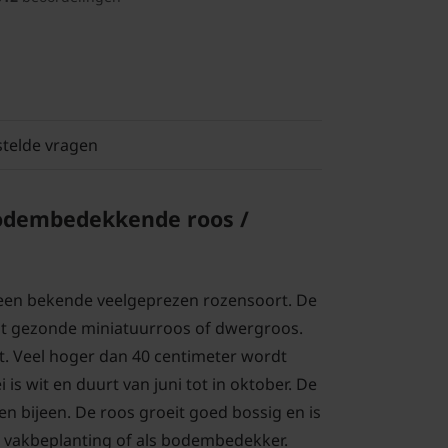
stelde vragen
Bodembedekkende roos /
s een bekende veelgeprezen rozensoort. De
erst gezonde miniatuurroos of dwergroos.
t. Veel hoger dan 40 centimeter wordt
i is wit en duurt van juni tot in oktober. De
n bijeen. De roos groeit goed bossig en is
 vakbeplanting of als bodembedekker.