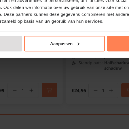
ent en advertenties te personaliseren, om functies voor social
hierbij te helpen, hebb
. Ook delen we informatie over uw gebruik van onze site met on
geschreven met tips o
plantgrond - 40 liter
Rhododendron 'Wine an
e. Deze partners kunnen deze gegevens combineren met andere i
struikrozen. Met behu
Roses'
logische aanplantgrond
erzameld op basis van uw gebruik van hun services.
Rododendron
het snoeien en onderhou
Online op voorraad
kunt u jaren genieten 
Online op voorraad
Aanpassen
Bloeitijd:
Mei - Juni
Voor snoei- en onderh
Groenblijvend:
Ja
hier!
Standplaats:
Halfschaduw
schaduw
99
€24,95