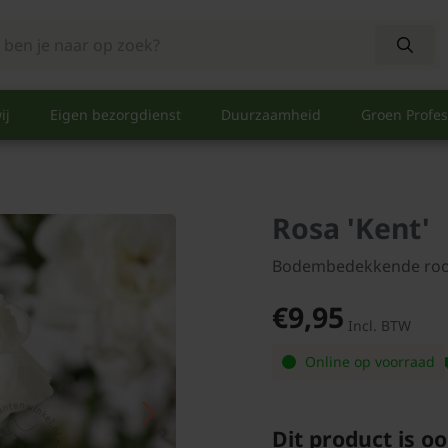
ij
Eigen bezorgdienst
Duurzaamheid
Groen Profes
Rosa 'Kent'
Bodembedekkende ro
€9,95
Incl. BTW
Online op voorraad
Dit product is oo