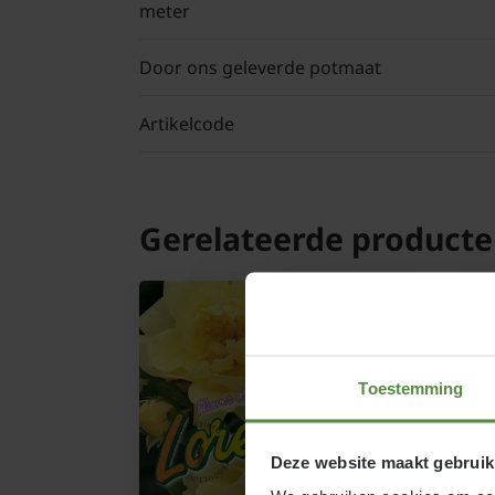
meter
Door ons geleverde potmaat
Artikelcode
Gerelateerde product
Toestemming
Deze website maakt gebruik