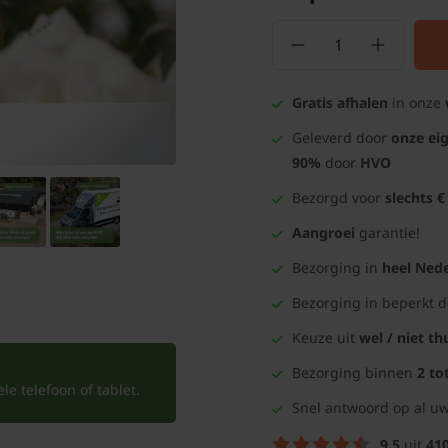
Gratis afhalen
in onze
Geleverd door
onze ei
90%
door
HVO
Bezorgd voor
slechts €
Aangroei
garantie!
Bezorging in
heel Nede
Bezorging in beperkt 
Keuze uit
wel / niet th
Bezorging binnen
2 to
e telefoon of tablet.
Snel antwoord op al uw
9.5
uit
41