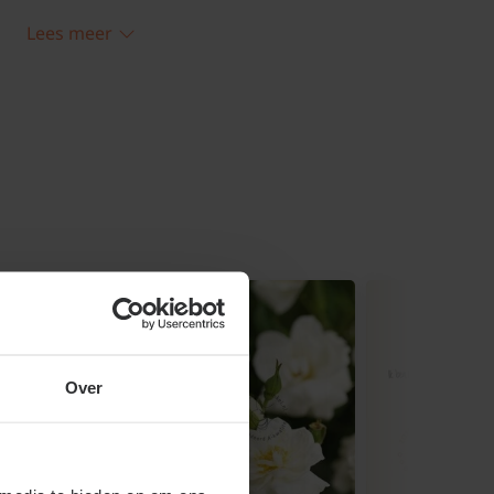
 'Kent'
Lees meer
oor een roos is in de volle zon. Het
dplaats is dat de roos na een
roogt waardoor het blad minder snel kans
 bloemen komen ook beter tot ontwikkeling
er bloemknoppen maken. Stel dat u een
 zet gaat dat meestal ook goed, maar
 aanplanten is niet gewenst.
eien en onderhouden
Over
kt moeilijk maar is het zeker niet.
weer genieten van mooie gezonde planten
meest prachtige bloemen geven. Om u