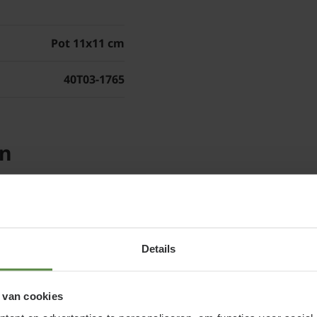
Standplaats Rosa
De ideale standplaats v
Pot 11x11 cm
voordeel van deze stan
regenperiode snel opd
40T03-1765
heeft op infecties. De
en de roos zal ook me
roos in de halfschaduw
en
volledig in de schaduw
Rosa 'Kent' sno
Details
Onderhoud van rozen lij
Iedereen kan elk jaar 
 van cookies
die de hele zomer de 