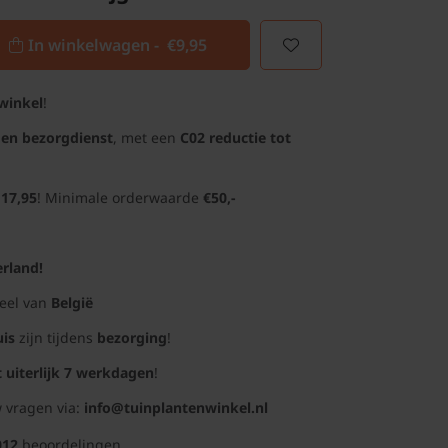
In winkelwagen -
€9,95
winkel
!
gen bezorgdienst
, met een
C02 reductie tot
 17,95
! Minimale orderwaarde
€50,-
rland!
deel van
België
uis
zijn tijdens
bezorging
!
t uiterlijk 7 werkdagen
!
 vragen via:
info@tuinplantenwinkel.nl
012
beoordelingen