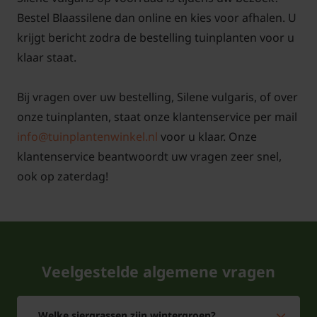
eigenschappen is Blaassilene een uitstekende keuze
Bestel Blaassilene dan online en kies voor afhalen. U
voor wie graag meer biodiversiteit in de tuin wil
krijgt bericht zodra de bestelling tuinplanten voor u
brengen. Bovendien laat Silene vulgaris zich goed
klaar staat.
combineren met andere tuinplanten, waardoor je
eenvoudig een aantrekkelijke en gevarieerde
Bij vragen over uw bestelling, Silene vulgaris, of over
tuinindeling kunt creëren.
onze tuinplanten, staat onze klantenservice per mail
info@tuinplantenwinkel.nl
voor u klaar. Onze
Silene vulgaris combineert goed met andere planten
klantenservice beantwoordt uw vragen zeer snel,
zoals Grasklokje en Wildemanskruid. Door haar
ook op zaterdag!
bescheiden groeiwijze en het vermogen om zich aan
te passen aan verschillende omstandigheden, is de
plant geschikt als bodembedekker, in wilde
plantenperken of zelfs als snijbloem.
Veelgestelde algemene vragen
De wetenschappelijke naam Silene vulgaris werd al
in 1753 officieel vastgelegd, en sindsdien is de plant
Welke siergrassen zijn wintergroen?