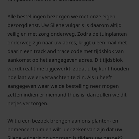
bermen en op dijken, met een duidelijke voorkeur
voor zonnige plekken en een bodem van vochtige
Alle bestellingen bezorgen we met onze eigen
zand of kleigrond. In Zuid-Limburg en Noord-
bezorgdienst. Uw Silene vulgaris is daarom altijd
Brabant is de soort het meest aangetroffen, maar
veilig en met zorg onderweg. Zodra de tuinplanten
ook elders in Nederland kun je de plant
onderweg zijn naar uw adres, krijgt u een mail met
tegenkomen, vooral op plekken waar de grond
daarin een track and trace code met tijdsblok van
kalkrijk en goed doorlatend is.
aankomst op het aangegeven adres. Dit tijdsblok
wordt real-time bijgewerkt, zodat u bij kunt houden
De bloemen van Silene vulgaris zijn gemakkelijk te
hoe laat we er verwachten te zijn. Als u heeft
herkennen aan hun witte kroonbladen en de
aangegeven waar we de bestelling neer mogen
kenmerkende opgeblazen kelk. Dit maakt de plant
zetten indien er niemand thuis is, dan zullen we dit
niet alleen aantrekkelijk voor het oog, maar ook
netjes verzorgen.
bijzonder waardevol voor insecten. Bijen, hommels
en andere bestuivers met een lange tong weten de
Wilt u een bezoek brengen aan ons planten- en
nectarrijke bloemen goed te vinden en zorgen voor
bomencentrum en wilt u er zeker van zijn dat uw
een levendige tuin vol activiteit. Dankzij deze
Silene vulgaris op voorraad is tijdens uw bezoek?