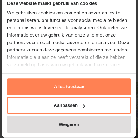
om de nectar direct te bereiken, in plaats van via de
Deze website maakt gebruik van cookies
bloemopening. Dit bijtgedrag beïnvloedt de
We gebruiken cookies om content en advertenties te
bestuiving, omdat de bloem soms niet volledig
personaliseren, om functies voor social media te bieden
wordt bestoven wanneer insecten de nectar op deze
en om ons websiteverkeer te analyseren. Ook delen we
manier verkrijgen. Silene vulgaris is een belangrijke
informatie over uw gebruik van onze site met onze
partners voor social media, adverteren en analyse. Deze
waardplant voor de Silene dwergmot, die afhankelijk
Lees meer
partners kunnen deze gegevens combineren met andere
is van deze plant voor zijn levenscyclus.
informatie die u aan ze heeft verstrekt of die ze hebben
verzameld op basis van uw gebruik van hun services.
De bladeren en jonge scheuten van Silene vulgaris
Gerelateerde producten
zijn eetbaar en werden historisch gebruikt in
Alles toestaan
salades en soepen. Silene vulgaris komt van nature
voor in heel Europa, van Noorwegen tot aan de
Middellandse Zee, en is ook geïntroduceerd in
Aanpassen
Noord-Amerika. In Nederland is de plant inheems,
vooral in Limburg. Silene vulgaris groeit goed op
Weigeren
kalkrijke, droge, zandige of kleiige bodems en wordt