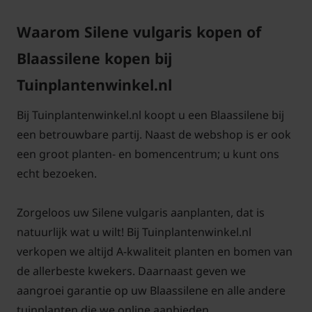
plant meestal goed uit. Silene vulgaris wordt vaak
als tuinplant verkocht voor zonnige, goed
Waarom Silene vulgaris kopen of
doorlatende plekken.
Blaassilene kopen bij
Tuinplantenwinkel.nl
Binnen het geslacht Silene zijn er verschillende
soorten, zoals de echte koekoeksbloem, die zich
Bij Tuinplantenwinkel.nl koopt u een Blaassilene bij
onderscheiden door bloemvorm en bloeiwijze. De
een betrouwbare partij. Naast de webshop is er ook
echte koekoeksbloem heeft bijvoorbeeld een andere
een groot planten- en bomencentrum; u kunt ons
bloemstructuur dan Silene vulgaris.
echt bezoeken.
Algemene informatie over Silene
vulgaris
Zorgeloos uw Silene vulgaris aanplanten, dat is
natuurlijk wat u wilt! Bij Tuinplantenwinkel.nl
Silene vulgaris, beter bekend als Blaassilene, is een
verkopen we altijd A-kwaliteit planten en bomen van
bekende en veelzijdige plant die van nature
de allerbeste kwekers. Daarnaast geven we
voorkomt in Nederland en België. Je vindt deze leuke
aangroei garantie op uw Blaassilene en alle andere
plant vooral op grazige grond, in akkerranden,
tuinplanten die we online aanbieden.