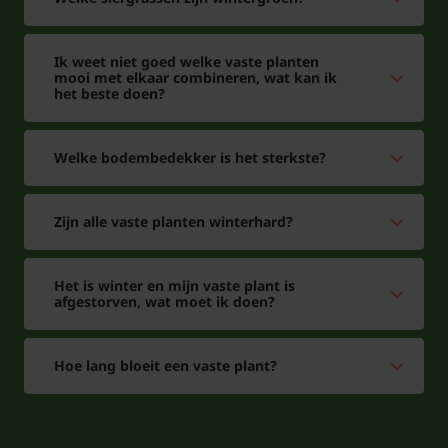
bekend gebleven als een waardevolle soort voor
zowel de natuur als de tuin.
Ik weet niet goed welke vaste planten
mooi met elkaar combineren, wat kan ik
het beste doen?
Of je nu een zonnige plek in de tuin wilt opvullen,
een stukje berm wilt verfraaien of meer insecten wilt
aantrekken, Silene vulgaris is een geschikte en
Welke bodembedekker is het sterkste?
onderhoudsvriendelijke keuze. Met haar opvallende
bloemen, eetbare delen en ecologische waarde is de
Zijn alle vaste planten winterhard?
Blaassilene een plant die in geen enkele natuurlijke
tuin mag ontbreken.
Het is winter en mijn vaste plant is
afgestorven, wat moet ik doen?
Standplaats Silene vulgaris: zonnige
plekken
Hoe lang bloeit een vaste plant?
Blaassilene houdt van lichte, droge
omstandigheden. Een zonnige locatie langs een pad,
tussen stenen of in een wat schralere border is heel