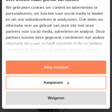
Spierstruik staat het liefst in een voedselrijke,
We gebruiken cookies om content en advertenties te
halfvochtige bodem in de volle zon of halfschaduw;
personaliseren, om functies voor social media te bieden
hoe meer zon hoe meer bloemen. Deze tuinplant
en om ons websiteverkeer te analyseren. Ook delen we
blijft laag en compact; kan daarom prima worden
informatie over uw gebruik van onze site met onze
partners voor social media, adverteren en analyse. Deze
aangeplant als lage haag en als vakbeplanting in de
partners kunnen deze gegevens combineren met andere
border.
informatie die u aan ze heeft verstrekt of die ze hebben
Lees meer
verzameld op basis van uw gebruik van hun services.
Gerelateerde producten
Alles toestaan
Spiraea japonica 'Golden Princess'
snoeien en onderhouden
Aanpassen
Knip in het vroege voorjaar oude takken helemaal
weg en snoei de andere takken terug tot 15 cm
Weigeren
boven de grond. Op de nieuwe, frisse scheuten gaat
de Spierstruik dan weer volop bloeien. Tip: Wanneer