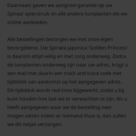
Daarnaast geven we aangroei garantie op uw
het nieuwe eenjarig hout. In het voorjaar loopt de
Spirea/ spierstruik en alle andere tuinplanten die we
plant uit met heldergeel groen fris blad. In de herfst
online aanbieden.
kleurt de plant roodachtig en geel en daarna valt het
blad er af. De winterhardheid is heel goed van deze
Alle bestellingen bezorgen we met onze eigen
heester.
bezorgdienst. Uw Spiraea japonica 'Golden Princess'
is daarom altijd veilig en met zorg onderweg. Zodra
de tuinplanten onderweg zijn naar uw adres, krijgt u
een mail met daarin een track and trace code met
tijdsblok van aankomst op het aangegeven adres.
Dit tijdsblok wordt real-time bijgewerkt, zodat u bij
kunt houden hoe laat we er verwachten te zijn. Als u
heeft aangegeven waar we de bestelling neer
mogen zetten indien er niemand thuis is, dan zullen
we dit netjes verzorgen.