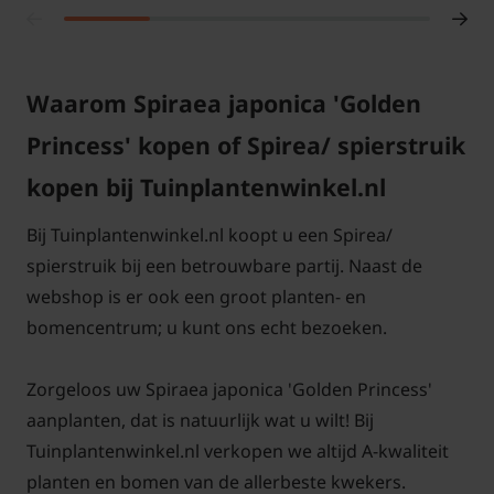
Waarom Spiraea japonica 'Golden
Trekken de roze bloemen veel
insecten aan?
Princess' kopen of Spirea/ spierstruik
Antwoord: De spierstruik heeft een bloemkleur die
kopen bij Tuinplantenwinkel.nl
lichtroze is, de kleine bloemetjes trekken in de
Bij Tuinplantenwinkel.nl koopt u een Spirea/
border bijen aan. In de herfst verkleurt het blad
spierstruik bij een betrouwbare partij. Naast de
roodachtig en geel. De struiken kunnen goed in
webshop is er ook een groot planten- en
borders gebruikt worden en de planten worden
bomencentrum; u kunt ons echt bezoeken.
ongeveer 40 cm hoog.
Zorgeloos uw Spiraea japonica 'Golden Princess'
aanplanten, dat is natuurlijk wat u wilt! Bij
Wanneer bloeit de Spiraea?
Tuinplantenwinkel.nl verkopen we altijd A-kwaliteit
planten en bomen van de allerbeste kwekers.
Antwoord: De lichtroze bloemetjes verschijnen op