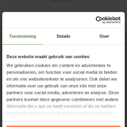
Syringa meyeri 'Palibin' snoeien en
onderhouden
Gerelateerde producten
Zoals hierboven al beschreven, is dit een traag
Toestemming
Details
Over
groeiende Sering. Hierdoor is snoei nauwelijks
nodig. Geef in de eerste twee jaar na aanplant
tijdens warme en droge periodes voldoende extra
Deze website maakt gebruik van cookies
water. Het wortelgestel is dan nog niet groot genoeg
We gebruiken cookies om content en advertenties te
om zelfstandig genoeg vocht op te kunnen nemen.
personaliseren, om functies voor social media te bieden
en om ons websiteverkeer te analyseren. Ook delen we
informatie over uw gebruik van onze site met onze
partners voor social media, adverteren en analyse. Deze
partners kunnen deze gegevens combineren met andere
informatie die u aan ze heeft verstrekt of die ze hebben
verzameld op basis van uw gebruik van hun services.