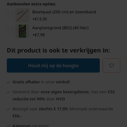
Aanbevolen extra opties:
Boompaal (200 cm) en boomband
+€13,95
Aanplantgrond (BIO) (40 liter)
+€7,99
Dit product is ook te verkrijgen in:
Houd mij op de hoogte
Gratis afhalen
in onze
winkel
!
Geleverd door
onze eigen bezorgdienst
, met een
C02
reductie tot 90%
door
HVO
Bezorgd voor
slechts € 17,95
! Minimale orderwaarde
€50,-
Aangroei
garantie!