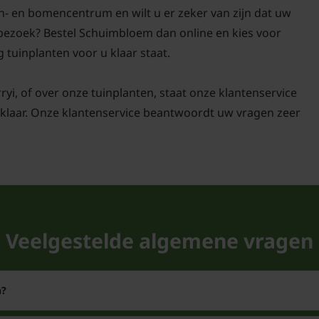
n- en bomencentrum en wilt u er zeker van zijn dat uw
aanplanten wat aanplan
w bezoek? Bestel Schuimbloem dan online en kies voor
mei bloeit de plant met
g tuinplanten voor u klaar staat.
Moet Tiarella w
rryi, of over onze tuinplanten, staat onze klantenservice
Als in het voorjaar de
klaar. Onze klantenservice beantwoordt uw vragen zeer
de winter dan mag u de
speciale zorg nodig al
groeien, is deze Perzis
nodig is kunt u om de p
en weer opnieuw uitpl
Veelgestelde algemene vragen
n?