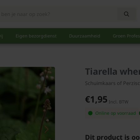
ij
Eigen bezorgdienst
Duurzaamheid
Groen Profes
Tiarella whe
Schuimkaars of Perzis
€1,95
Incl. BTW
Online op voorraad
Dit product is oo