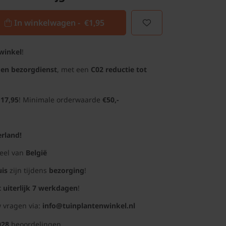
In winkelwagen -
€1,95
winkel
!
gen bezorgdienst
, met een
C02 reductie tot
 17,95
! Minimale orderwaarde
€50,-
rland!
deel van
België
uis
zijn tijdens
bezorging
!
t uiterlijk 7 werkdagen
!
 vragen via:
info@tuinplantenwinkel.nl
028
beoordelingen