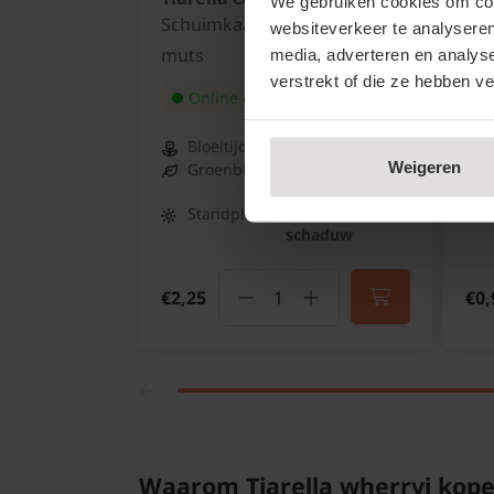
We gebruiken cookies om cont
Schuimkaars of Perzische
Go
websiteverkeer te analyseren
muts
media, adverteren en analys
verstrekt of die ze hebben v
Online op voorraad
Bloeitijd:
Mei - Juni
Weigeren
Groenblijvend:
Half
groenblijvend
Standplaats:
Halfschaduw -
schaduw
€2,25
€0,
Waarom Tiarella wherryi kope