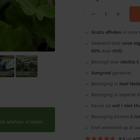
Gratis afhalen
in onze
Geleverd door
onze ei
90%
door
HVO
Bezorgd voor
slechts €
Aangroei
garantie!
Bezorging in
heel Nede
Bezorging in beperkt 
Keuze uit
wel / niet th
Bezorging binnen
2 to
e telefoon of tablet.
Snel antwoord op al uw
9.5
uit
41