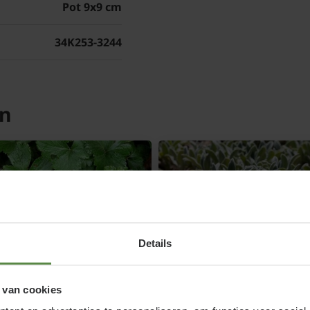
Pot 9x9 cm
Bij niet de strenge wint
34K253-3244
Vriest het wel hard, dan
dorre blad kunt u na d
snel weer opnieuw uitlo
prima te verjongen en
en
van de pol.
Veelgestelde vra
Wanneer versch
Details
karakteristieke 
De Tiarella wherryi wo
 van cookies
muts of Schuimbloem g
dsteinia ternata
Stachys byzantina 'Silver