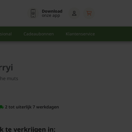
Download
onze app
sional
Cadeaubonnen
Klantenservice
rryi
che muts
2 tot uiterlijk 7 werkdagen
k te verkrijgen in: