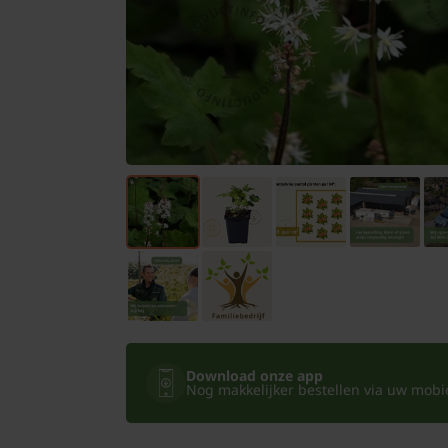
Bomen
Leibomen
Bloembollen
Tuinbenodigdheden
Kamerplanten
Bloempotten
Download onze app
Nog makkelijker bestellen via uw mobiel