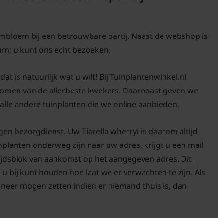
Kan de Tiarella
met andere vast
Tiarella wherryi is een
imbloem bij een betrouwbare partij. Naast de webshop is
makkelijk te combiner
um; u kunt ons echt bezoeken.
Zet de planten wel een 
Rechtopstaande karakte
at is natuurlijk wat u wilt! Bij Tuinplantenwinkel.nl
zichtbaar en worden o
 bomen van de allerbeste kwekers. Daarnaast geven we
kan ook goed met lag
lle andere tuinplanten die we online aanbieden.
bloeiperiode is best lan
en bezorgdienst. Uw Tiarella wherryi is daarom altijd
Wat is de beste 
muts Tiarella wh
nplanten onderweg zijn naar uw adres, krijgt u een mail
tijdsblok van aankomst op het aangegeven adres. Dit
De Tiarella wherryi hee
 u bij kunt houden hoe laat we er verwachten te zijn. Als
plant niet in de volle 
neer mogen zetten indien er niemand thuis is, dan
verbranden als het heel
halfschaduw tot schadu
cordifolia, deze lijken 