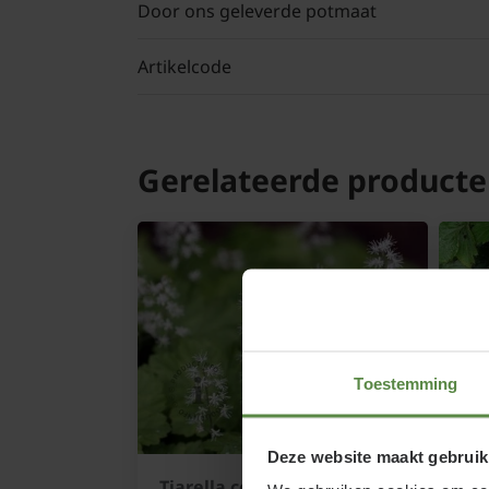
Door ons geleverde potmaat
Artikelcode
Gerelateerde product
Toestemming
Deze website maakt gebruik
Tiarella cordifolia
Wal