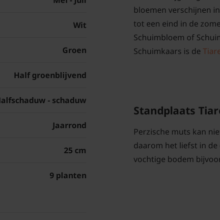
Mei - Juli
bloemen verschijnen in
tot een eind in de zome
Wit
Schuimbloem of Schui
Groen
Schuimkaars is de
Tiare
Half groenblijvend
alfschaduw - schaduw
Standplaats Tiar
Jaarrond
Perzische muts kan niet
daarom het liefst in de
25 cm
vochtige bodem bijvoo
9 planten
Tiarella wherry