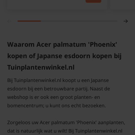
Ook deze Japanse esdoorn heeft een mooie kleur in
de herfst. De fijne bladeren verkleuren mooi geel. In
het voorjaar loopt deze soort uit met een rood/roze
bladkleur.
Waarom Acer palmatum 'Phoenix'
Is de Acer palmatum 'Phoenix' een
kopen of Japanse esdoorn kopen bij
hard groeiende plant?
Tuinplantenwinkel.nl
Deze Acer soort is een traag groeide soort die een
volwassen hoogte krijgt van ongeveer 200 cm.
Bij Tuinplantenwinkel.nl koopt u een Japanse
Plaats deze
Japanse esdoorn
in de halfschaduw tot
esdoorn bij een betrouwbare partij. Naast de
schaduw.
webshop is er ook een groot planten- en
bomencentrum; u kunt ons echt bezoeken.
Welke standplaats is het beste?
Over het algemeen staan alle Japanse esdoorn
Zorgeloos uw Acer palmatum 'Phoenix' aanplanten,
soorten graag in de halfschaduw tot schaduw. Zeker
dat is natuurlijk wat u wilt! Bij Tuinplantenwinkel.nl