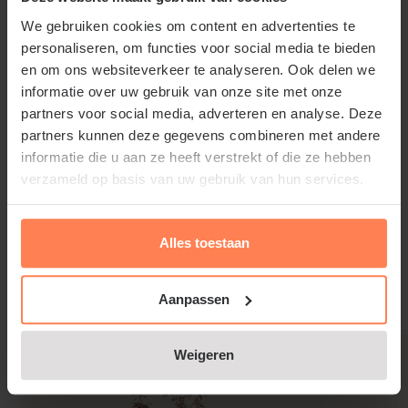
humusrijke, niet te droge, zure grond is geschikt.
We gebruiken cookies om content en advertenties te
personaliseren, om functies voor social media te bieden
en om ons websiteverkeer te analyseren. Ook delen we
informatie over uw gebruik van onze site met onze
Acer palmatum 'Phoenix' snoeien en
partners voor social media, adverteren en analyse. Deze
onderhouden
partners kunnen deze gegevens combineren met andere
Geef de Japanse esdoorn in het voorjaar wat
informatie die u aan ze heeft verstrekt of die ze hebben
compost
of
tuinturf
om de bodem te verrijken. Acer
verzameld op basis van uw gebruik van hun services.
palmatum ‘Phoenix’ dient zo min mogelijk gesnoeid
te worden, omdat de takken snel kunnen gaan
Lees meer
Alles toestaan
bloeden na een snoeibeurt. Oude of
vormverstorende takken kunnen het beste in
Aanpassen
Gerelateerde producten
november/december afgeknipt worden.
Weigeren