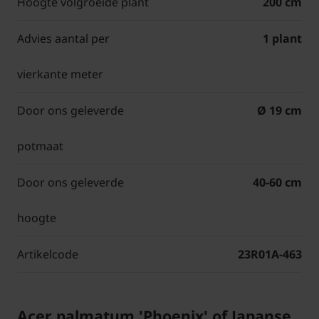
Hoogte volgroeide plant
200 cm
Advies aantal per
1 plant
vierkante meter
Door ons geleverde
Ø 19 cm
potmaat
Door ons geleverde
40-60 cm
hoogte
Artikelcode
23R01A-463
Acer palmatum 'Phoenix' of Japanse