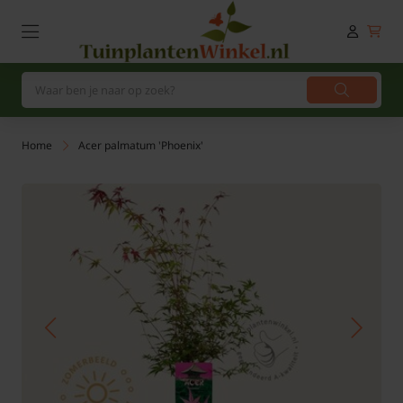
Home
Acer palmatum 'Phoenix'