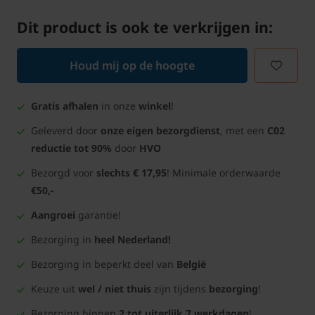
Dit product is ook te verkrijgen in:
Houd mij op de hoogte
Gratis afhalen
in onze
winkel
!
Geleverd door
onze eigen bezorgdienst
, met een
C02
reductie tot 90%
door
HVO
Bezorgd voor
slechts € 17,95
! Minimale orderwaarde
€50,-
Aangroei
garantie!
Bezorging in
heel Nederland!
Bezorging in beperkt deel van
België
Keuze uit
wel / niet thuis
zijn tijdens
bezorging
!
Bezorging binnen
2 tot uiterlijk 7 werkdagen
!