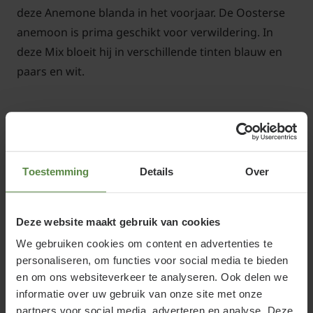
deze Anemone blanda in het voorjaar. De Oosterse
anemoon is prima geschikt voor verwildering. In
deze Mix bloeit hij in verschillende tinten blauw en
paars en wit.
Standplaats Anemone blanda Mix
Toestemming
Details
Over
Anemone blanda is een knolgewas dat bij voorkeur
in een losse humusrijke grond groeit. Doet het goed
Deze website maakt gebruik van cookies
in niet al te natte kleigrond. De Oosterse anemoon
groeit ook onder loofbomen in een voedingsrijke
We gebruiken cookies om content en advertenties te
personaliseren, om functies voor social media te bieden
grond en zal, als hij eenmaal aangeslagen is, ook
en om ons websiteverkeer te analyseren. Ook delen we
daar gaan verwilderen.
informatie over uw gebruik van onze site met onze
partners voor social media, adverteren en analyse. Deze