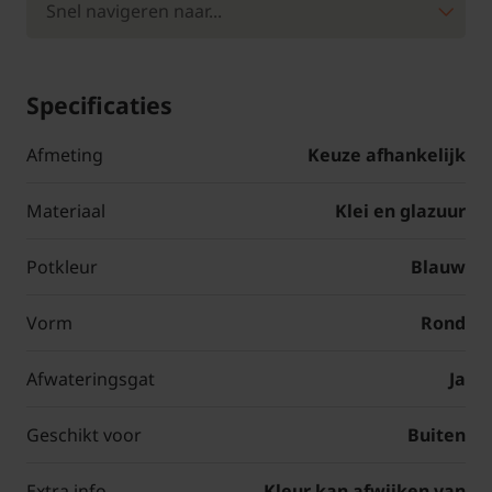
Specificaties
Afmeting
Keuze afhankelijk
Materiaal
Klei en glazuur
Potkleur
Blauw
Vorm
Rond
Afwateringsgat
Ja
Geschikt voor
Buiten
Extra info
Kleur kan afwijken van