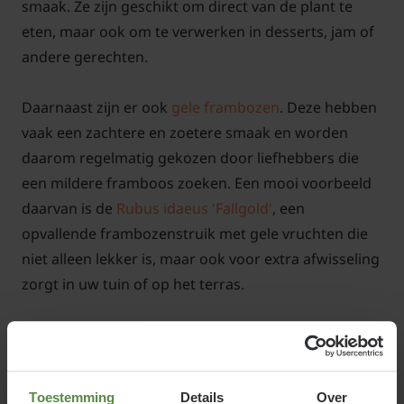
smaak. Ze zijn geschikt om direct van de plant te
eten, maar ook om te verwerken in desserts, jam of
andere gerechten.
Daarnaast zijn er ook
gele frambozen
. Deze hebben
vaak een zachtere en zoetere smaak en worden
daarom regelmatig gekozen door liefhebbers die
een mildere framboos zoeken. Een mooi voorbeeld
daarvan is de
Rubus idaeus 'Fallgold'
, een
opvallende frambozenstruik met gele vruchten die
niet alleen lekker is, maar ook voor extra afwisseling
zorgt in uw tuin of op het terras.
Ook wie bewust en natuurlijk wil tuinieren, kan
binnen het assortiment kijken naar een
biologische
frambozenstruik
. Deze categorie sluit mooi aan bij
Toestemming
Details
Over