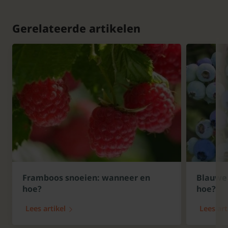
Gerelateerde artikelen
Framboos snoeien: wanneer en
Blauwe 
hoe?
hoe?
Lees artikel
Lees art