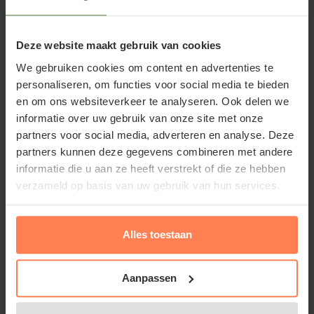
een tuin waarin op een meer natuurlijke manier
wordt gekweekt en verzorgd.
Deze website maakt gebruik van cookies
Oogst spreiden voor een langer
We gebruiken cookies om content en advertenties te
seizoen
personaliseren, om functies voor social media te bieden
Wie zich verdiept in de verschillende soorten
en om ons websiteverkeer te analyseren. Ook delen we
informatie over uw gebruik van onze site met onze
frambozen, ontdekt al snel dat oogsttijd een grote
partners voor social media, adverteren en analyse. Deze
rol speelt bij de keuze. Sommige mensen willen
partners kunnen deze gegevens combineren met andere
vooral vroeg in de zomer oogsten, terwijl anderen
informatie die u aan ze heeft verstrekt of die ze hebben
liever een langere periode verse vruchten kunnen
verzameld op basis van uw gebruik van hun services.
plukken.
Alles toestaan
Door verschillende soorten te combineren, verlengt
u het frambozenseizoen aanzienlijk. Met een
zomerframboos begint de oogst vaak al in juni of
Aanpassen
juli, terwijl een herfstframboos het seizoen juist