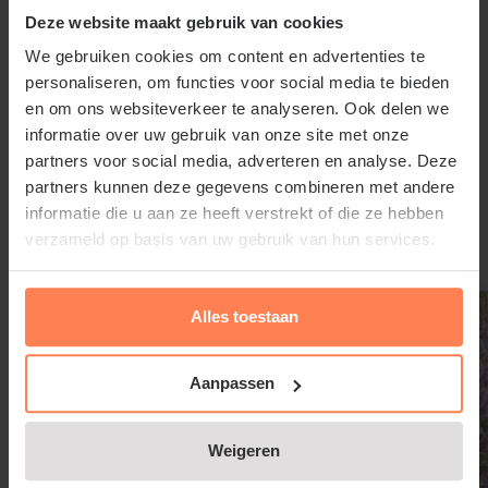
planten; stelt weinig eisen aan de grondsoort (niet in
Deze website maakt gebruik van cookies
zware klei planten) en kan redelijk goed tegen de
We gebruiken cookies om content en advertenties te
droogte.
personaliseren, om functies voor social media te bieden
en om ons websiteverkeer te analyseren. Ook delen we
informatie over uw gebruik van onze site met onze
partners voor social media, adverteren en analyse. Deze
Lees meer
partners kunnen deze gegevens combineren met andere
Iberis sempervirens snoeien en
informatie die u aan ze heeft verstrekt of die ze hebben
onderhouden
verzameld op basis van uw gebruik van hun services.
Gerelateerde producten
Als de uitgebloeide scheuten worden afgeknipt, is er
Alles toestaan
in augustus kans op een tweede bloei.
Aanpassen
Veelgestelde vragen over Iberis
Weigeren