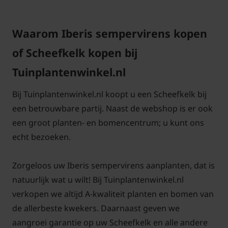
Is iberis groenblijvend?
Waarom Iberis sempervirens kopen
Antwoord: Scheefkelk is een groenblijvende vaste
plant, maar bij strenge winters kan deze wel wat
of Scheefkelk kopen bij
blad afstoten. De bladkleur is groen. Daarom wordt
Tuinplantenwinkel.nl
deze vaak gebruikt als bodembedekker in de
borders.
Bij Tuinplantenwinkel.nl koopt u een Scheefkelk bij
een betrouwbare partij. Naast de webshop is er ook
een groot planten- en bomencentrum; u kunt ons
echt bezoeken.
Is Scheefkelk winterhard?
Antwoord: De Latijnse naam voor Scheefkelk is
Zorgeloos uw Iberis sempervirens aanplanten, dat is
Iberis sempervirens. Iberis is winterhard en
natuurlijk wat u wilt! Bij Tuinplantenwinkel.nl
wintergroen. In de herfst verkleurt het blad niet, dit
verkopen we altijd A-kwaliteit planten en bomen van
blijft gewoon groen. Ook onder struiken kan de
de allerbeste kwekers. Daarnaast geven we
Iberis sempervirens goed uit groeien als
aangroei garantie op uw Scheefkelk en alle andere