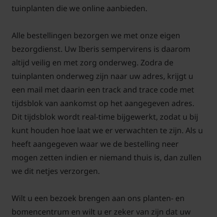
bodembedekker. In de lente als alles begint uit te
tuinplanten die we online aanbieden.
lopen is de Scheefbloem al mooi groen.
Alle bestellingen bezorgen we met onze eigen
bezorgdienst. Uw Iberis sempervirens is daarom
altijd veilig en met zorg onderweg. Zodra de
Moet de Iberis sempervirens goed
tuinplanten onderweg zijn naar uw adres, krijgt u
doorlatende grond geplant worden?
een mail met daarin een track and trace code met
Antwoord: Iberis stelt weinig eisen aan de grond
tijdsblok van aankomst op het aangegeven adres.
maar water doorlatend moet deze zeker zijn. De
Dit tijdsblok wordt real-time bijgewerkt, zodat u bij
wortels mogen niet in het water blijven staan. Om
kunt houden hoe laat we er verwachten te zijn. Als u
het aanslaan te bevorderen kan men wat
heeft aangegeven waar we de bestelling neer
aanplantgrond
gebruiken met planten. De
mogen zetten indien er niemand thuis is, dan zullen
winterhardheid is goed. Deze Scheefbloem is
we dit netjes verzorgen.
jaarrond te aan te planten in de border. In een droge
periode moet er wel water bij gegeven worden.
Wilt u een bezoek brengen aan ons planten- en
bomencentrum en wilt u er zeker van zijn dat uw