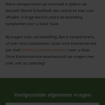
Iberis sempervirens op voorraad is tijdens uw
bezoek? Bestel Scheefkelk dan online en kies voor
Geeft Iberis sempervirens alleen
afhalen. U krijgt bericht zodra de bestelling
maar witte bloemen?
tuinplanten voor u klaar staat.
Antwoord: De bloemen van de Iberis sempervirens
zijn inderdaad altijd wit. De bloei kan als het vroeg
Bij vragen over uw bestelling, Iberis sempervirens,
warm is al in april verschijnen. Snoei om verdere
of over onze tuinplanten, staat onze klantenservice
groei te stimuleren de takken met uitgebloeide
per mail
info@tuinplantenwinkel.nl
voor u klaar.
bloempjes terug. De Scheefbloem zal dan een
Onze klantenservice beantwoordt uw vragen zeer
nabloei kunnen geven en groeit dan ook weer uit
snel, ook op zaterdag!
met fris groen blad. De hoogte van de Iberis is 25
cm.
Veelgestelde algemene vragen