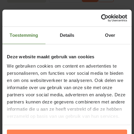
Olijfwilg leiboom - Rek 180x110
cm
Online op voorraad
Toestemming
Details
Over
Bloeitijd:
Augustus - September
Groenblijvend:
Deze website maakt gebruik van cookies
Ja
We gebruiken cookies om content en advertenties te
€279,95
personaliseren, om functies voor social media te bieden
en om ons websiteverkeer te analyseren. Ook delen we
Bekijk product
informatie over uw gebruik van onze site met onze
partners voor social media, adverteren en analyse. Deze
partners kunnen deze gegevens combineren met andere
Parrotia persica leiboom - Rek
informatie die u aan ze heeft verstrekt of die ze hebben
120x90 cm
verzameld op basis van uw gebruik van hun services.
Online op voorraad
Bloeitijd: