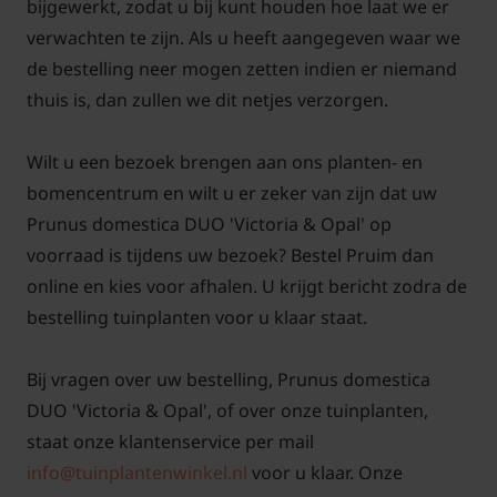
bijgewerkt, zodat u bij kunt houden hoe laat we er
verwachten te zijn. Als u heeft aangegeven waar we
de bestelling neer mogen zetten indien er niemand
Bomen van tuinplantenwinkel.nl kunt u jaarrond
thuis is, dan zullen we dit netjes verzorgen.
planten. Dit kan omdat we al onze bomen in pot
leveren. Aanplanten in de herfst, winter, lente én
Wilt u een bezoek brengen aan ons planten- en
zomer is dus altijd mogelijk, met
bomencentrum en wilt u er zeker van zijn dat uw
aangroeigarantie!
Prunus domestica DUO 'Victoria & Opal' op
voorraad is tijdens uw bezoek? Bestel Pruim dan
online en kies voor afhalen. U krijgt bericht zodra de
bestelling tuinplanten voor u klaar staat.
Bij vragen over uw bestelling, Prunus domestica
DUO 'Victoria & Opal', of over onze tuinplanten,
staat onze klantenservice per mail
info@tuinplantenwinkel.nl
voor u klaar. Onze