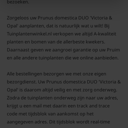
bezoeken.
Prunus domestica DUO 'Victoria &
Zorgeloos uw Prunus domestica DUO 'Victoria &
Opal' snoeien en onderhouden
Opal' aanplanten, dat is natuurlijk wat u wilt! Bij
Een DUO-pruimenboom is makkelijk te snoeien.
Tuinplantenwinkel.nl verkopen we altijd A-kwaliteit
Vanuit de 2 verticale hoofdtakken zullen elk jaar
planten en bomen van de allerbeste kwekers.
nieuwe takjes groeien. Knip deze takjes op 10 cm
Daarnaast geven we aangroei garantie op uw Pruim
van de hoofdtak terug. De korte takjes van 10 cm die
en alle andere tuinplanten die we online aanbieden.
overblijven, worden dikker. Hieraan vormen zich in
de loop van de jaren de bloemen, die kunnen
Alle bestellingen bezorgen we met onze eigen
uitgroeien tot vruchten. Het snoeien van een
bezorgdienst. Uw Prunus domestica DUO 'Victoria &
pruimenboom dient in de zomermaanden te
Opal' is daarom altijd veilig en met zorg onderweg.
gebeuren. Indien u de boom niet te hoog wilt laten
Zodra de tuinplanten onderweg zijn naar uw adres,
groeien, topt u de 2 verticale hoofdtakken op de
krijgt u een mail met daarin een track and trace
gewenste hoogte af.
code met tijdsblok van aankomst op het
aangegeven adres. Dit tijdsblok wordt real-time