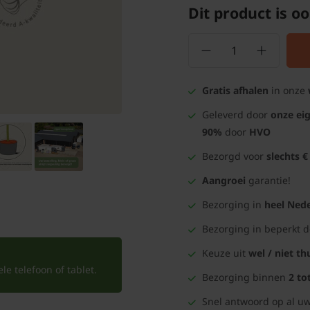
Dit product is oo
Gratis afhalen
in onze
Geleverd door
onze ei
90%
door
HVO
Bezorgd voor
slechts €
Aangroei
garantie!
Bezorging in
heel Nede
Bezorging in beperkt 
Keuze uit
wel / niet th
e telefoon of tablet.
Bezorging binnen
2 to
Snel antwoord op al uw