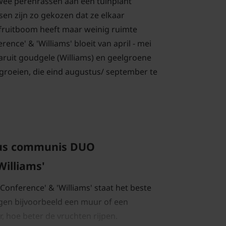
wee perenrassen aan één tuinplant
sen zijn zo gekozen dat ze elkaar
fruitboom heeft maar weinig ruimte
ence' & 'Williams' bloeit van april - mei
ruit goudgele (Williams) en geelgroene
groeien, die eind augustus/ september te
rus communis DUO
Williams'
nference' & 'Williams' staat het beste
gen bijvoorbeeld een muur of een
, hoe beter de vruchten rijpen.