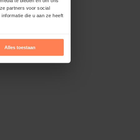
 media te bieden en om ons
t jaar heen doen.
ze partners voor social
nformatie die u aan ze heeft
winkel.nl kunt u jaarrond planten. Dit
 bomen in pot leveren. Aanplanten in de
Alles toestaan
én zomer is dus altijd mogelijk, met