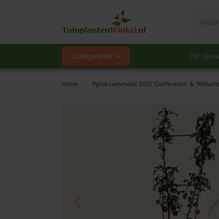
Categorieën
Dit zijn w
Categorieën
Populair
Home
Pyrus communis DUO 'Conference' & 'Williams
Vaste planten
Heesters
Hagen
Klimplanten
Fruit