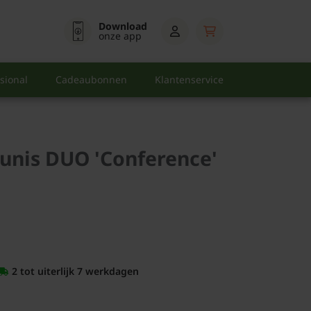
Download
onze app
sional
Cadeaubonnen
Klantenservice
nis DUO 'Conference'
2 tot uiterlijk 7 werkdagen