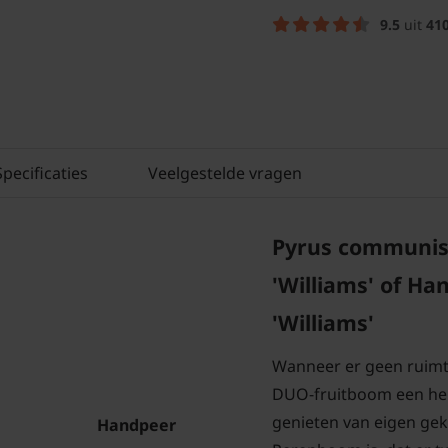
9.5
uit
41
Specificaties
Veelgestelde vragen
Pyrus communis
'Williams' of Ha
'Williams'
Wanneer er geen ruimt
DUO-fruitboom een hel
genieten van eigen gek
Handpeer