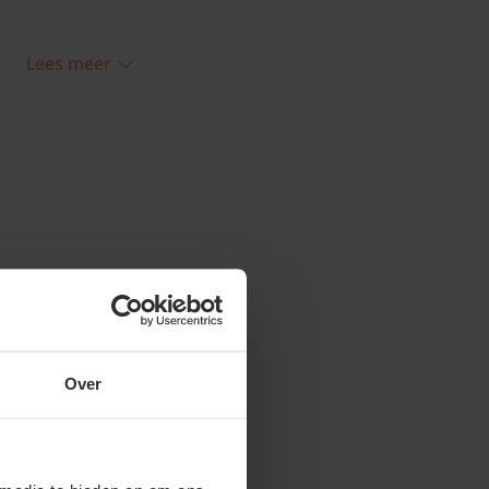
Lees meer
 DUO 'Conference' &
ien en onderhouden
ft twee schuin naar boven geleide
dtak is een perensoort. U kunt deze twee
verlengen door de toppen door te laten
e hoogte hebben bereikt die u voor ogen
en op die hoogte af.
akkelijk te snoeien. Vanuit de verticale
nieuwe takjes groeien. Knip deze takjes op
Over
 hoofdtak terug. De korte takjes van 10 cm
dikker. Hieraan vormen zich in de loop van
e kunnen uitgroeien tot vruchten. Het