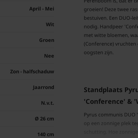
Perenboom is, dat er t
April - Mei
groeien! Deze twee ras
bestuiven. Een DUO-lei
Wit
nodig. Handpeer 'Confer
met witte bloemen, waa
Groen
(Conference) vruchten 
oogsten zijn.
Nee
Zon - halfschaduw
Jaarrond
Standplaats Py
'Conference' & '
N.v.t.
Pyrus communis DUO 'Co
Ø 26 cm
op een zonnige plek te
schutting. Hoe zonniger
140 cm