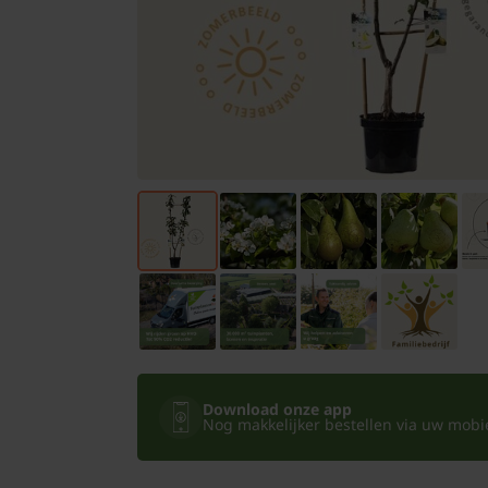
Bomen
Leibomen
Bloembollen
Tuinbenodigdheden
Kamerplanten
Bloempotten
Download onze app
Nog makkelijker bestellen via uw mobiel