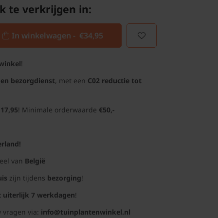
k te verkrijgen in:
In winkelwagen -
€34,95
winkel
!
gen bezorgdienst
, met een
C02 reductie tot
 17,95
! Minimale orderwaarde
€50,-
rland!
deel van
België
uis
zijn tijdens
bezorging
!
t uiterlijk 7 werkdagen
!
 vragen via:
info@tuinplantenwinkel.nl