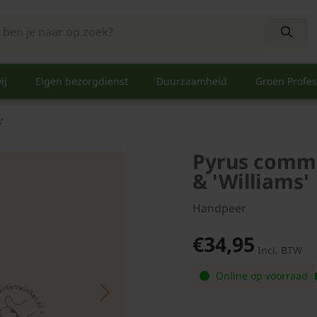
ij
Eigen bezorgdienst
Duurzaamheid
Groen Profes
'
Pyrus commu
& 'Williams'
Handpeer
€34,95
Incl. BTW
Online op voorraad