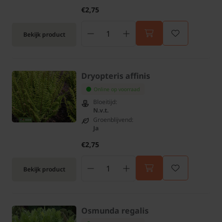
€2,75
Bekijk product
Dryopteris affinis
Online op voorraad
Bloeitijd:
N.v.t.
Groenblijvend:
Ja
€2,75
Bekijk product
Osmunda regalis