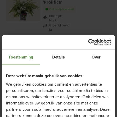
'Prolifica'
Online op voorraad
Bloeitijd:
N.v.t.
Groenblijvend:
Ja
€5,95
Bekijk product
Toestemming
Details
Over
Athyrium niponicum
Deze website maakt gebruik van cookies
'Metallicum'
We gebruiken cookies om content en advertenties te
Online op voorraad
personaliseren, om functies voor social media te bieden
Bloeitijd:
N.v.t.
en om ons websiteverkeer te analyseren. Ook delen we
Groenblijvend:
informatie over uw gebruik van onze site met onze
Nee
partners voor social media, adverteren en analyse. Deze
€5,95
partners kunnen deze gegevens combineren met andere