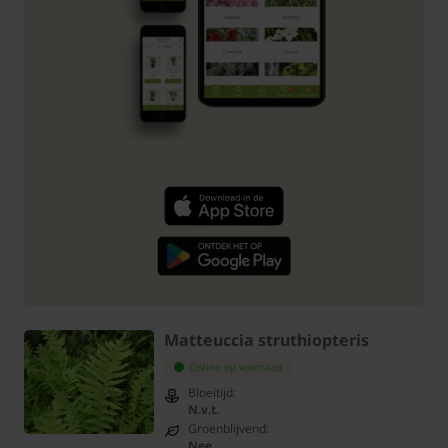
Matteuccia struthiopteris
Online op voorraad
Bloeitijd:
N.v.t.
Groenblijvend:
Nee