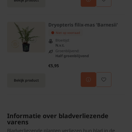
Bekijk product
Dryopteris filix-mas 'Barnesii'
Niet op voorraad
Bloeitijd:
N.v.t.
Groenblijvend:
Half groenblijvend
€5,95
Bekijk product
Informatie over bladverliezende
varens
Bladverliezende planten verliezen hun blad in de