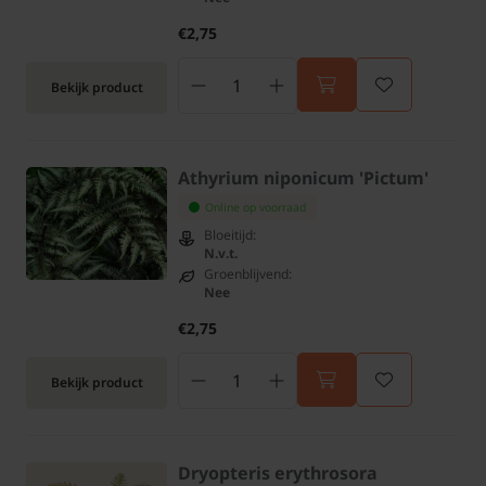
€2,75
Bekijk product
Athyrium niponicum 'Pictum'
Online op voorraad
Bloeitijd:
N.v.t.
Groenblijvend:
Nee
€2,75
Bekijk product
Dryopteris erythrosora