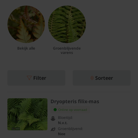
Bekijk alle
Groenblijvende
varens
Filter
Sorteer
Dryopteris filix-mas
Online op voorraad
Bloeitijd:
N.v.t.
Groenblijvend:
Nee