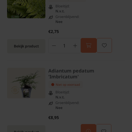
Bloeitijd:
N.v.t.
Groenblijvend:
Nee
€2,75
Bekijk product
Adiantum pedatum
'Imbricatum'
Niet op voorraad
Bloeitijd:
N.v.t.
Groenblijvend:
Nee
€8,95