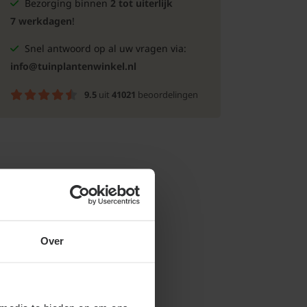
Bezorging binnen
2 tot uiterlijk
7 werkdagen
!
Snel antwoord op al uw vragen via:
info@tuinplantenwinkel.nl
9.5
uit
41021
beoordelingen
Over