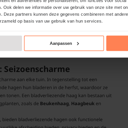
ent en advertenties te personaliseren, om functies voor social
onder geschikt voor een lage groenblijvende haag en
. Ook delen we informatie over uw gebruik van onze site met on
e. Deze partners kunnen deze gegevens combineren met andere i
ne hagen zoals de
laurierkers
,
hulst
,
Japanse hulst
erzameld op basis van uw gebruik van hun services.
ter per jaar. Ze gedijen het beste bij een milde
 vochtige tot normale grond en kunnen zowel in de
Aanpassen
nblijvende hagen en bestel direct
: Seizoenscharme
harme aan elke tuin. In tegenstelling tot een
ende hagen hun bladeren in de herfst, waardoor ze
en tonen. Een bladverliezende haag kan bestaan uit
gplanten, zoals de
Beukenhaag
,
Haagbeuk
en
, bieden bladverliezende hagen ook functionele
uurlijke afscheiding bieden, privacy bieden en de