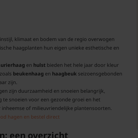
instijl, klimaat en bodem van de regio overwogen
ische haagplanten hun eigen unieke esthetische en
aurierhaag
en
hulst
bieden het hele jaar door kleur
 zoals
beukenhaag
en
haagbeuk
seizoensgebonden
r zijn.
gen zijn duurzaamheid en snoeien belangrijk,
 te snoeien voor een gezonde groei en het
 inheemse of milieuvriendelijke plantensoorten.
od hagen en bestel direct
n: een overzicht