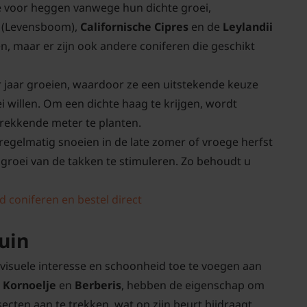
e voor heggen vanwege hun dichte groei,
a
(Levensboom),
Californische Cipres
en de
Leylandii
n, maar er zijn ook andere coniferen die geschikt
jaar groeien, waardoor ze een uitstekende keuze
i willen. Om een dichte haag te krijgen, wordt
rekkende meter te planten.
 regelmatig snoeien in de late zomer of vroege herfst
groei van de takken te stimuleren. Zo behoudt u
 coniferen en bestel direct
uin
visuele interesse en schoonheid toe te voegen aan
 Kornoelje
en
Berberis
, hebben de eigenschap om
secten aan te trekken, wat op zijn beurt bijdraagt