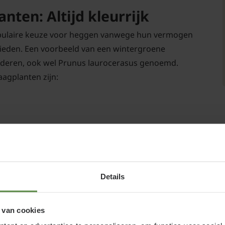
nten: Altijd kleurrijk
pulaire keuze voor heggen vanwege hun vermogen
 bieden. Een voorbeeld van een wintergroene
laderen, ook wel Prunus laurocerasus genoemd.
agplanten zijn:
n zelfs in de winter, waardoor ze een
Details
e haagplanten vergelijkbare behoeften als andere
unieke bloeikarakteristieken. De
Japanse hulst
,
 van cookies
isten als
buxus
en wordt beschouwd als een waardig