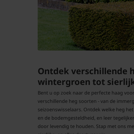
Bomen
Leibomen
Bloembollen
Tuinbenodigdheden
Kamerplanten
Ontdek verschillende 
wintergroen tot sierlij
Bloempotten
Bent u op zoek naar de perfecte haag voo
verschillende heg soorten - van de immerg
seizoenswisselaars. Ontdek welke heg het be
en de bodemgesteldheid, en leer tegelijke
door levendig te houden. Stap met ons mee