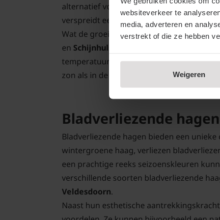
We gebruiken cookies om cont
alternatief voor buxus.
Schijnhulst
is bijz
websiteverkeer te analyseren
verspreidt een zoete geur tijdens de bloei.
media, adverteren en analys
Wat de groei betreft, groeien wintergroe
verstrekt of die ze hebben v
en
Schijnhulst
gemiddeld 10 tot 30 centime
temperatuur en licht vochtig weer, op een
Weigeren
zon als in de schaduw groeien.
Bekijk ons aanbod groe
Bladverliezende hagen
Bladverliezende hagen bieden een unieke c
wintergroene haag, verliezen bladverliez
een prachtige reeks seizoenskleuren kunn
verschillende soorten bladverliezende haa
Veldesdoorn
.
Naast hun esthetische aantrekkingskracht
voordelen. Ze kunnen bijvoorbeeld een nat