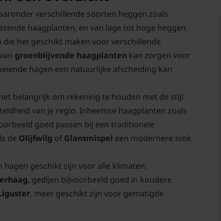
waaronder verschillende soorten heggen zoals
iezende haagplanten, en van lage tot hoge heggen.
n die het geschikt maken voor verschillende
g van
groenblijvende haagplanten
kan zorgen voor
roeiende hagen een natuurlijke afscheiding kan
s het belangrijk om rekening te houden met de stijl
teldheid van je regio. Inheemse haagplanten zoals
oorbeeld goed passen bij een traditionele
ls de
Olijfwilg
of
Glansmispel
een modernere look
 hagen geschikt zijn voor alle klimaten.
ierhaag
, gedijen bijvoorbeeld goed in koudere
Liguster
, meer geschikt zijn voor gematigde