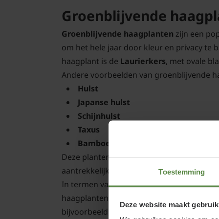
Groenblijvende haagpla
Groenblijvende haagplanten
zijn een po
om het hele jaar door kleur en privacy te
haagplant is de
Laurierkers
, met ovale b
Andere voorbeelden van groenblijvende ha
Hulst
Japanse hulst
Schijnhulst
Taxus
Bamboehaag
Deze planten behouden hun groene bladere
aantrekkelijke aanvulling zijn op elke tuin.
Toestemming
In termen van zorg, hebben groenblijvend
haagplanten. Ze hebben echter hun eigen 
Deze website maakt gebruik
bijvoorbeeld, heeft vergelijkbare zorgvere