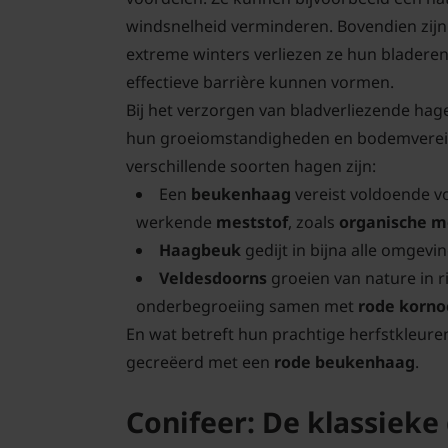
windsnelheid verminderen. Bovendien zijn 
extreme winters verliezen ze hun bladeren 
effectieve barrière kunnen vormen.
Bij het verzorgen van bladverliezende hag
hun groeiomstandigheden en bodemvereist
verschillende soorten hagen zijn:
Een
beukenhaag
vereist voldoende v
werkende
meststof
, zoals
organische m
Haagbeuk
gedijt in bijna alle omgevi
Veldesdoorns
groeien van nature in r
onderbegroeiing samen met
rode korno
En wat betreft hun prachtige herfstkleur
gecreëerd met een
rode beukenhaag
.
Conifeer: De klassieke