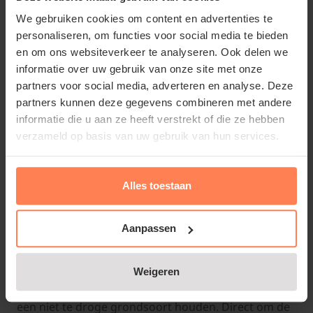
wat grotere tuin aangeplant. Hij combineert dan ook
We gebruiken cookies om content en advertenties te
het beste met andere tuinplanten, heesters en vaste
personaliseren, om functies voor social media te bieden
planten die wat groter worden. De Acer rubrum kan
en om ons websiteverkeer te analyseren. Ook delen we
prima in de volle zon aangeplant worden, maar de
informatie over uw gebruik van onze site met onze
partners voor social media, adverteren en analyse. Deze
planten direct om de boom, krijgen een stuk minder
partners kunnen deze gegevens combineren met andere
zon. De kroon van de Rode esdoorn Acer rubrum zal
informatie die u aan ze heeft verstrekt of die ze hebben
een groot deel van het zonlicht wegnemen.
verzameld op basis van uw gebruik van hun services.
Alles toestaan
Kies rondom de boom voor heesters die goed in de
schaduw kunnen staan.
Rhododendrons
zijn
Aanpassen
hiervan een goed voorbeeld, of struiken zoals
Hortensia's
zouden ook een mooie optie kunnen
Weigeren
zijn. Houd er wel rekening mee dat Hortensia's van
een niet te droge grondsoort houden. Direct om de