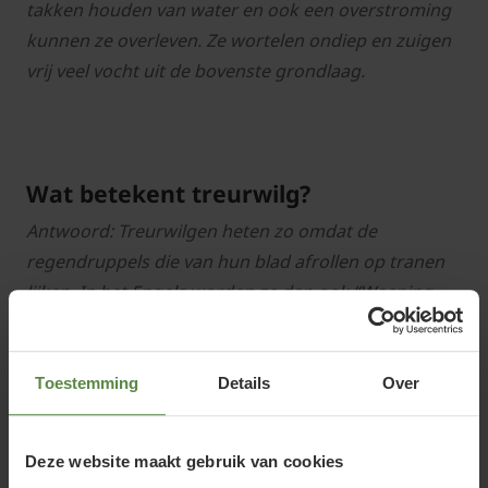
takken houden van water
en ook een overstroming
kunnen ze overleven. Ze wortelen ondiep en zuigen
vrij veel vocht uit de bovenste grondlaag.
Wat betekent treurwilg?
Antwoord: Treurwilgen heten zo omdat de
regendruppels die van hun blad afrollen op tranen
lijken. In het Engels worden ze dan ook “Weeping
Willows” genoemd.
Toestemming
Details
Over
Hoe snel groeit een treurwilg?
Deze website maakt gebruik van cookies
Antwoord: Afhankelijk van de standplaats groeit een