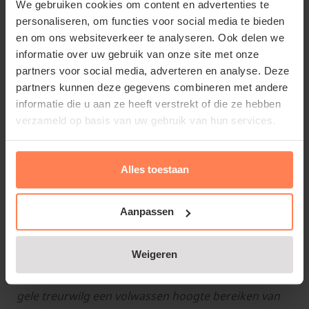
We gebruiken cookies om content en advertenties te
gele treurwilg ca. 2 meter per jaar. Een katjeswilg
personaliseren, om functies voor social media te bieden
houdt het op 10 - 20 cm per jaar.
en om ons websiteverkeer te analyseren. Ook delen we
informatie over uw gebruik van onze site met onze
partners voor social media, adverteren en analyse. Deze
partners kunnen deze gegevens combineren met andere
informatie die u aan ze heeft verstrekt of die ze hebben
Waar plant je een treurwilg?
verzameld op basis van uw gebruik van hun services.
Antwoord: Bij voorkeur in de volle grond aan de
rand van een vijver of aan de waterkant, in de zon of
Alles toestaan
lichte schaduw.
Aanpassen
Hoe groot kan een treurwilg worden?
Weigeren
Antwoord: Afhankelijk van de standplaats kan de
gele treurwilg een volwassen hoogte bereiken van