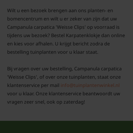
Wilt u een bezoek brengen aan ons planten- en
Kan de Campanula carpatica met
witte bloemen ook in een pot gezet
bomencentrum en wilt u er zeker van zijn dat uw
worden?
Campanula carpatica 'Weisse Clips' op voorraad is
tijdens uw bezoek? Bestel Karpatenklokje dan online
Het wit bloeiend karpatenklokje is een vaste plant
en kies voor afhalen. U krijgt bericht zodra de
die ook in pot goed tot zijn recht kan komen.
bestelling tuinplanten voor u klaar staat.
Bijvoorbeeld op een terras of balkon. Gebruik in een
pot goede potgrond en zorg dat het overtollige
Bij vragen over uw bestelling, Campanula carpatica
water goed weg kan. De Campanula carpatica
'Weisse Clips', of over onze tuinplanten, staat onze
'Weisse Clips' zal met haar witte bloemen veel bijen
klantenservice per mail
info@tuinplantenwinkel.nl
aantrekken. Door de bloemen van de Campanula
voor u klaar. Onze klantenservice beantwoordt uw
carpatica 'Weisse Clips' af te knippen na de bloei
vragen zeer snel, ook op zaterdag!
worden er nieuwe scheuten gemaakt met nieuwe
bloemen, hierdoor wordt de bloeiperiode verlengd.
Wat is een goede standplaats voor de