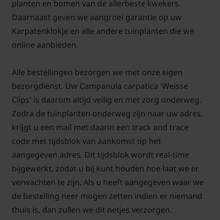
Om een goede tweede bloei te krijgen, is het wel
planten en bomen van de allerbeste kwekers.
verstandig om dit te doen, de bloeitijd wordt
Daarnaast geven we aangroei garantie op uw
hierdoor verlengd. De prachtige witte bloemen
Karpatenklokje en alle andere tuinplanten die we
trekken veel bijen en hommels aan. Zet de plant in
online aanbieden.
de halfschaduw of op een zonnige plaats in de tuin.
Gebruik bij het aanplanten wat aanplantgrond.
Alle bestellingen bezorgen we met onze eigen
bezorgdienst. Uw Campanula carpatica 'Weisse
Mag u de Campanula carpatica
Clips' is daarom altijd veilig en met zorg onderweg.
'Weisse Clips' een organische
Zodra de tuinplanten onderweg zijn naar uw adres,
meststof bijgeven?
krijgt u een mail met daarin een track and trace
In het voorjaar mag u rond de volwassen plant
code met tijdsblok van aankomst op het
gerust een organische meststof strooien. De
aangegeven adres. Dit tijdsblok wordt real-time
planten kunnen zo met een goede start aan het
bijgewerkt, zodat u bij kunt houden hoe laat we er
groeiseizoen beginnen. Zet de planten in zonnige
verwachten te zijn. Als u heeft aangegeven waar we
borders. De bladeren zijn helder groen van kleur.
de bestelling neer mogen zetten indien er niemand
Campanula carpatica 'Weisse Clips' bloeit met witte
thuis is, dan zullen we dit netjes verzorgen.
klokjes.