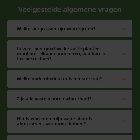
Campanula carpatica 'Weisse Clips'?
Veelgestelde algemene vragen
Zet de Campanula carpatica 'Weisse Clips' in de volle
grond, goed doorlatend en die een beetje kalkrijk is.
De Campanula carpatica 'Weisse Clips' houdt niet
Welke siergrassen zijn wintergroen?
van natte voeten in de winter. De winterhardheid is
verder gewoon goed. De standplaats mag een
Ik weet niet goed welke vaste planten
mooi met elkaar combineren, wat kan ik
zonnige plek in de border zijn. De Campanula
het beste doen?
carpatica 'Weisse Clips' kan men makkelijk
combineren met een andere vaste plant.
Welke bodembedekker is het sterkste?
Kan de Campanula carpatica 'Weisse
Clips' met andere planten worden
Zijn alle vaste planten winterhard?
gecombineerd?
Dat kan zeker heel goed. Vaak wordt de Campanula
Het is winter en mijn vaste plant is
carpatica 'Weisse Clips' gecombineerd met andere
afgestorven, wat moet ik doen?
vaste planten zoals Lavandula, lage heesters en
siergrassen. Ook met andere klokjesbloemen is