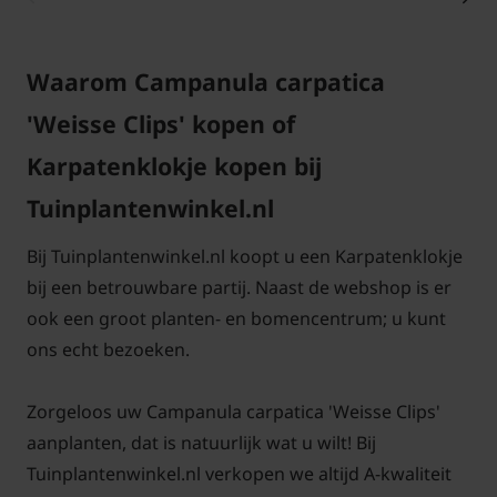
Veelgestelde vragen over Campanula
carpatica 'Weisse Clips':
Waarom Campanula carpatica
Wanneer verschijnen de helderwitte
bloemen?
'Weisse Clips' kopen of
De witte bloemen van de Campanula carpatica
Karpatenklokje kopen bij
'Weisse Clips' verschijnen in juni augustus. Na dat de
Tuinplantenwinkel.nl
mooie witte bloemen zijn uitgebloeid mag u deze
afknippen. Hierna worden er vaak weer scheutjes
Bij Tuinplantenwinkel.nl koopt u een Karpatenklokje
gevormd waar een tweede bloei op komt. De
bij een betrouwbare partij. Naast de webshop is er
bloemen lijken op witte klokjes. Zo kan u de
ook een groot planten- en bomencentrum; u kunt
bloeiperiode verlengen. De bloemen trekken veel
ons echt bezoeken.
bijen aan.
Zorgeloos uw Campanula carpatica 'Weisse Clips'
Moeten de uitgebloeide bloemen
aanplanten, dat is natuurlijk wat u wilt! Bij
afgeknipt worden?
Tuinplantenwinkel.nl verkopen we altijd A-kwaliteit