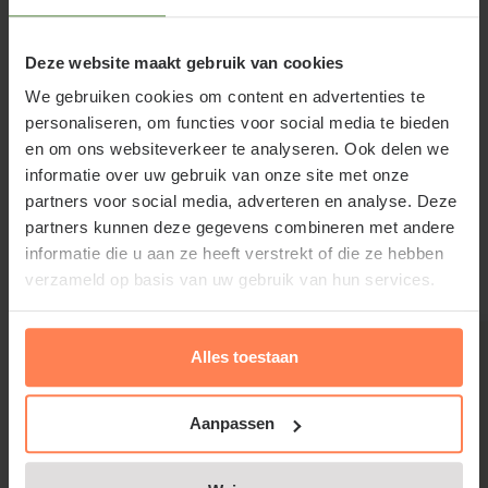
uiteindelijk ongeveer 25 cm hoog en staat bij
voorkeur in de zon.
Deze website maakt gebruik van cookies
We gebruiken cookies om content en advertenties te
personaliseren, om functies voor social media te bieden
en om ons websiteverkeer te analyseren. Ook delen we
Standplaats Campanula carpatica
informatie over uw gebruik van onze site met onze
partners voor social media, adverteren en analyse. Deze
Lees meer
Weisse Clips
partners kunnen deze gegevens combineren met andere
informatie die u aan ze heeft verstrekt of die ze hebben
Geef de Campanula carpatica 'Weisse Clips' een
verzameld op basis van uw gebruik van hun services.
Gerelateerde producten
standplaats in de halfschaduw of gefilterd zonlicht
in een goed doorlaatbare, neutrale tot kalkrijke
grond.
Alles toestaan
Aanpassen
Campanula carpatica Weisse Clips