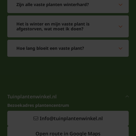
verdraagt zeewind. De smalle overhangende,
Zijn alle vaste planten winterhard?
middengroene bladeren van deze Carex foliosissima
'Irish Green' blijven in de winter zijn kleur behouden.
Het is winter en mijn vaste plant is
afgestorven, wat moet ik doen?
Hoe lang bloeit een vaste plant?
Tuinplantenwinkel.nl
Bezoekadres plantencentrum
Info@tuinplantenwinkel.nl
Open route in Google Maps