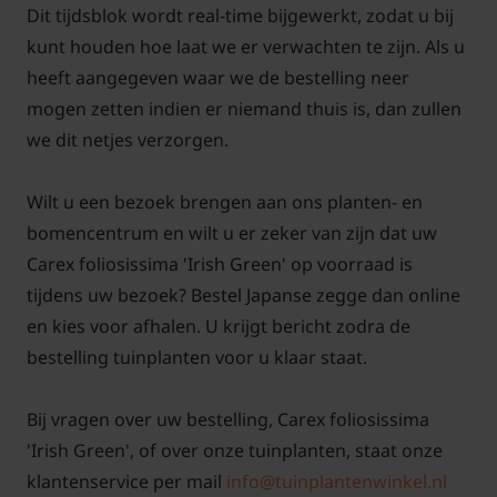
Dit tijdsblok wordt real-time bijgewerkt, zodat u bij
kunt houden hoe laat we er verwachten te zijn. Als u
Hoeveel Carex Irish Green per m2?
heeft aangegeven waar we de bestelling neer
mogen zetten indien er niemand thuis is, dan zullen
Antwoord: We adviseren u om 7 planten per
we dit netjes verzorgen.
vierkante meter aan te planten bij een potmaat van
9x9 cm. Kiest u voor een 2 liter pot dan heeft u aan 5
Wilt u een bezoek brengen aan ons planten- en
planten al voldoende.
bomencentrum en wilt u er zeker van zijn dat uw
Carex foliosissima 'Irish Green' op voorraad is
tijdens uw bezoek? Bestel Japanse zegge dan online
en kies voor afhalen. U krijgt bericht zodra de
Hoe snoei je Carex?
bestelling tuinplanten voor u klaar staat.
Antwoord:
U mag Carex 'Irish Green' na de winter
helemaal terugknippen tot op ongeveer 10 cm vanaf
Bij vragen over uw bestelling, Carex foliosissima
de grond. Deze sterke plant zal snel daarna weer
'Irish Green', of over onze tuinplanten, staat onze
mooi uitlopen met fris blad. Vindt u dit te radicaal,
klantenservice per mail
info@tuinplantenwinkel.nl