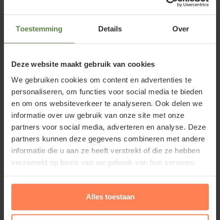
Standplaats Carex Irish Green
Toestemming
Details
Over
Carex foliosissima 'Irish Green' is een groenblijvend
siergras en kan zowel in de (volle) zon als in de
Deze website maakt gebruik van cookies
halfschaduw en schaduw staan. Aanplanten in
We gebruiken cookies om content en advertenties te
groepen of vlakken is aan te raden. Ook is de Carex
personaliseren, om functies voor social media te bieden
goed te combineren met andere vaste planten of
en om ons websiteverkeer te analyseren. Ook delen we
tuin planten. Gebruik altijd
aanplantgrond
bij het
informatie over uw gebruik van onze site met onze
planten van de Japanse zegge.
partners voor social media, adverteren en analyse. Deze
partners kunnen deze gegevens combineren met andere
informatie die u aan ze heeft verstrekt of die ze hebben
verzameld op basis van uw gebruik van hun services.
Carex Irish Green snoeien en
Lees meer
Alles toestaan
onderhouden