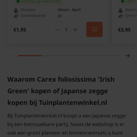
Online op voorraad
Onlin
P9 (pot 9x9 cm)
7 planten
9x9 cm
Bloeitijd:
Maart - April
Bloeiti
Groenblijvend:
Ja
Groenb
C2 (2 liter pot)
5 planten
Ø 17 cm
€1,95
€3,95
U kunt de gewenste maatvoering selecteren en
vervolgens het aantal bepalen. Het aantal Carex Irish
Green kunt u eventueel nog wijzigen in uw
winkelwagen.
Waarom Carex foliosissima 'Irish
Green' kopen of Japanse zegge
kopen bij Tuinplantenwinkel.nl
Let op!
Bij Tuinplantenwinkel.nl koopt u een Japanse zegge
bij een betrouwbare partij. Naast de webshop is er
De pot kan soms in vorm afwijken, bijvoorbeeld
ook een groot planten- en bomencentrum; u kunt