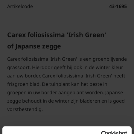
Artikelcode
43-1695
Carex foliosissima 'Irish Green'
of Japanse zegge
Carex foliosissima 'Irish Green' is een groenblijvende
grassoort. Hierdoor geeft hij ook in de winter kleur
aan uw border. Carex foliosissima 'Irish Green' heeft
frisgroen blad. De tuinplant kan het beste in
groepen in uw border aangeplant worden. Japanse
zegge behoudt in de winter zijn bladeren en is goed
vorstbestendig.