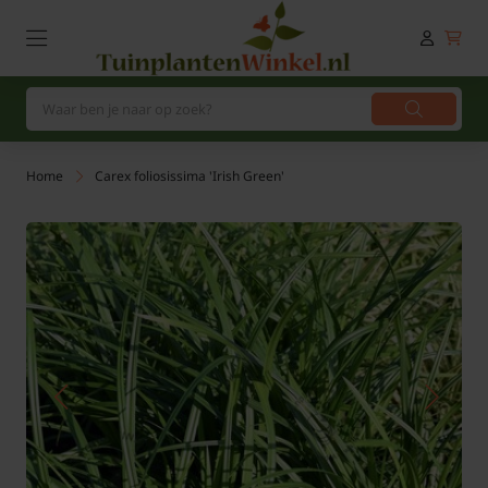
Home
Carex foliosissima 'Irish Green'