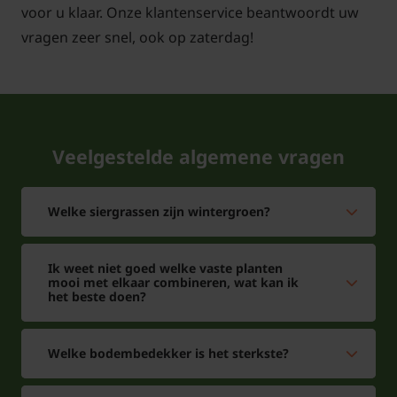
dan mogen ook de dorre bladeren en bruine punten
voor u klaar. Onze klantenservice beantwoordt uw
weggeknipt worden.
vragen zeer snel, ook op zaterdag!
Heeft Carex veel water nodig?
Veelgestelde algemene vragen
Antwoord: Na het aanplanten dient u voldoende
water te geven, maar voorkom een té natte bodem.
Zorg voor een goed doorlaatbare, humusrijke
Welke siergrassen zijn wintergroen?
bodem. De Carex foliosissima 'Irish Green' is redelijk
droogtetolerant.
Ik weet niet goed welke vaste planten
mooi met elkaar combineren, wat kan ik
het beste doen?
Is Zegge winterhard?
Welke bodembedekker is het sterkste?
Antwoord: Ja, de Zegge is volledig winterhard en