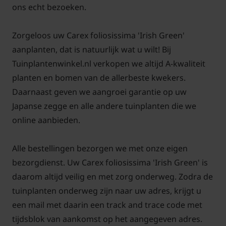
een wat meer vierkante pot dan rond.
ons echt bezoeken.
Zorgeloos uw Carex foliosissima 'Irish Green'
aanplanten, dat is natuurlijk wat u wilt! Bij
Veelgestelde vragen over Carex
Tuinplantenwinkel.nl verkopen we altijd A-kwaliteit
planten en bomen van de allerbeste kwekers.
'Irish Green':
Daarnaast geven we aangroei garantie op uw
Welke Carex woekert?
Japanse zegge en alle andere tuinplanten die we
online aanbieden.
Antwoord: Carex vermeerdt zichzelf, er komen
nieuwe zijscheuten waardoor de groenblijvende
Alle bestellingen bezorgen we met onze eigen
grassoort zich uitbreid. Dit is prima in toom te
bezorgdienst. Uw Carex foliosissima 'Irish Green' is
houden door de plant af te steken als de Carex voor
daarom altijd veilig en met zorg onderweg. Zodra de
u te breed uitgroeit. Carex 'Irish Green' is daardoor
tuinplanten onderweg zijn naar uw adres, krijgt u
prima geschikt als bodembedekker in een
een mail met daarin een track and trace code met
groenblijvende borderbeplanting.
tijdsblok van aankomst op het aangegeven adres.