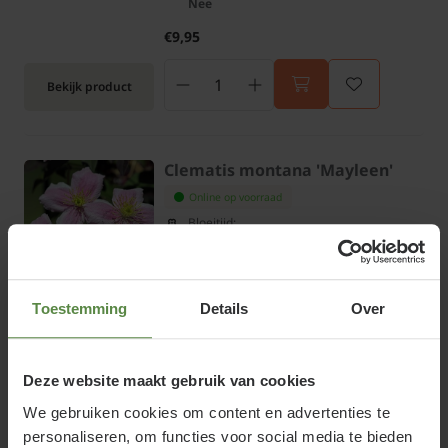
Nee
€9,95
Bekijk product
Clematis montana 'Mayleen'
Online op voorraad
Bloeitijd:
April - Juni
Groenblijvend:
Nee
€9,95
Toestemming
Details
Over
Bekijk product
Deze website maakt gebruik van cookies
We gebruiken cookies om content en advertenties te
personaliseren, om functies voor social media te bieden