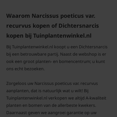
Culterra, koemestkorrel of Biomest.
Waarom Narcissus poeticus var.
recurvus kopen of Dichtersnarcis
Narcissus poeticus var. recurvus komt elk jaar terug
kopen bij Tuinplantenwinkel.nl
en verwildert (vermeerdert) gemakkelijk. Knip het
Bij Tuinplantenwinkel.nl koopt u een Dichtersnarcis
loof voor het beste resultaat na de bloei niet direct
bij een betrouwbare partij. Naast de webshop is er
weg, maar laat het nog een week of 6 staan. Ook als
ook een groot planten- en bomencentrum; u kunt
de narcis in het gazon is aangeplant, is het
ons echt bezoeken.
belangrijk om het blad niet weg te maaien voordat
het verdord is.
Zorgeloos uw Narcissus poeticus var. recurvus
aanplanten, dat is natuurlijk wat u wilt! Bij
Tuinplantenwinkel.nl verkopen we altijd A-kwaliteit
planten en bomen van de allerbeste kwekers.
Daarnaast geven we aangroei garantie op uw