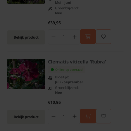
Mei - Juni
Groenblijvend:
Nee
€39,95
Bekijk product
Clematis viticella 'Rubra'
Online op voorraad
Bloeitijd:
Juli - September
Groenblijvend:
Nee
€10,95
Bekijk product