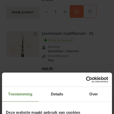
Bekijk product
Jasminum nudiflorum - XL
Online op voorraad
Bloeitijd:
December - Februari
Groenblijvend:
Nee
€44,95
Bekijk product
Toestemming
Details
Over
Rosa 'Sympathie'
Online op voorraad
Deze website maakt gebruik van cookies