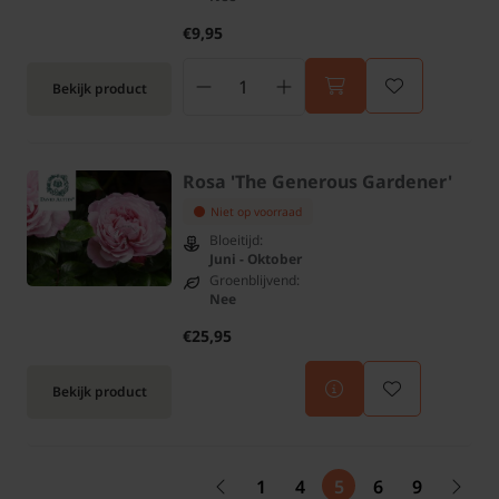
€9,95
Bekijk product
Rosa 'The Generous Gardener'
Niet op voorraad
Bloeitijd:
Juni - Oktober
Groenblijvend:
Nee
€25,95
Bekijk product
1
4
5
6
9