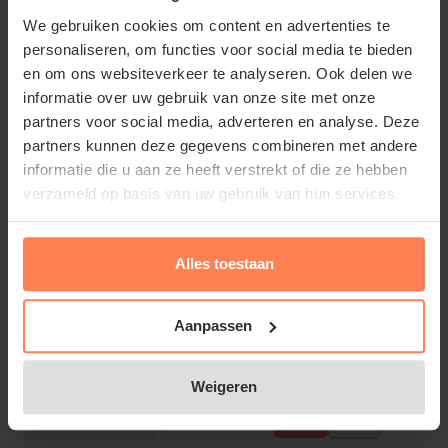
Bloeitijd:
Juni - November
We gebruiken cookies om content en advertenties te
Groenblijvend:
personaliseren, om functies voor social media te bieden
Nee
en om ons websiteverkeer te analyseren. Ook delen we
€19,95
informatie over uw gebruik van onze site met onze
partners voor social media, adverteren en analyse. Deze
Bekijk product
partners kunnen deze gegevens combineren met andere
informatie die u aan ze heeft verstrekt of die ze hebben
verzameld op basis van uw gebruik van hun services.
Parthenocissus henryana
Online op voorraad
Alles toestaan
Bloeitijd:
N.v.t.
Groenblijvend:
Aanpassen
Nee
€13,95
Weigeren
Bekijk product