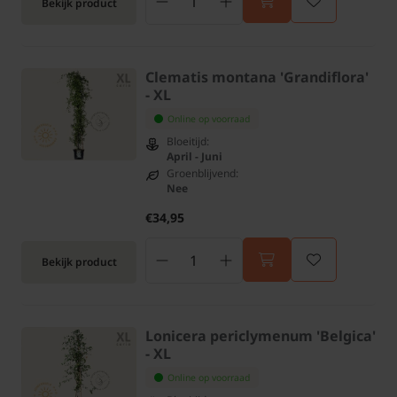
Bekijk product
Clematis montana 'Grandiflora'
- XL
Online op voorraad
Bloeitijd:
April - Juni
Groenblijvend:
Nee
€34,95
Bekijk product
Lonicera periclymenum 'Belgica'
- XL
Online op voorraad