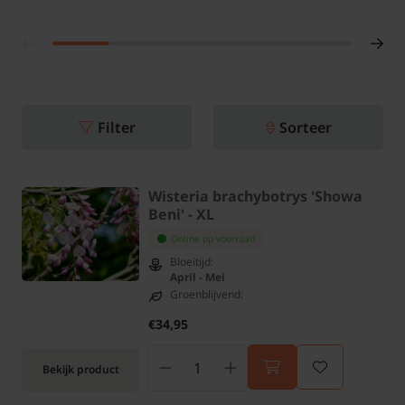
Filter
Sorteer
Wisteria brachybotrys 'Showa
Beni' - XL
Online op voorraad
Bloeitijd:
April - Mei
Groenblijvend:
€34,95
Bekijk product