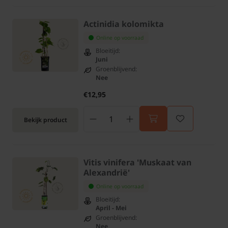
Actinidia kolomikta
Online op voorraad
Bloeitijd:
Juni
Groenblijvend:
Nee
€12,95
Bekijk product
Vitis vinifera 'Muskaat van
Alexandrië'
Online op voorraad
Bloeitijd:
April - Mei
Groenblijvend:
Nee