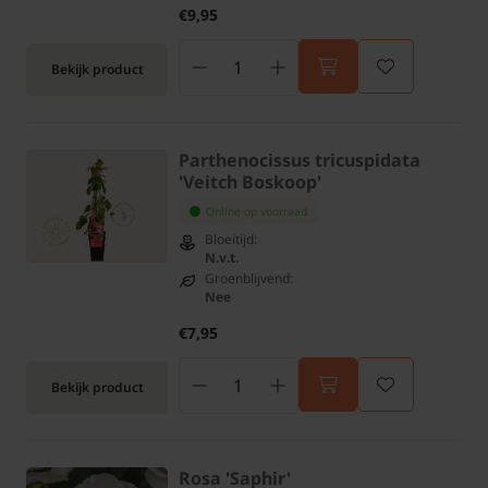
€9,95
Bekijk product
Parthenocissus tricuspidata
'Veitch Boskoop'
Online op voorraad
Bloeitijd:
N.v.t.
Groenblijvend:
Nee
€7,95
Bekijk product
Rosa 'Saphir'