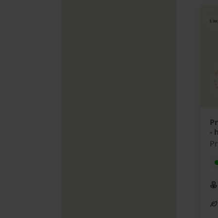
Pr
- 
P