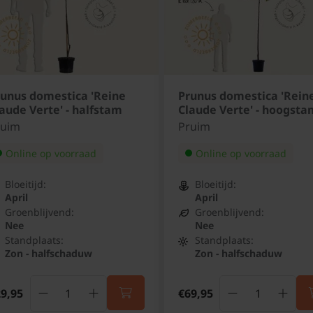
runus domestica 'Reine
Prunus domestica 'Rein
aude Verte' - halfstam
Claude Verte' - hoogsta
ruim
Pruim
Online op voorraad
Online op voorraad
Bloeitijd:
Bloeitijd:
April
April
Groenblijvend:
Groenblijvend:
Nee
Nee
Standplaats:
Standplaats:
Zon - halfschaduw
Zon - halfschaduw
9,95
€69,95