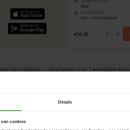
Groenblijvend:
Nee
Standplaats:
Zon - halfschaduw
€16,95
igen bezorgdienst
Altijd binnen 2 tot 7 werkdagen bezo
Details
 van cookies