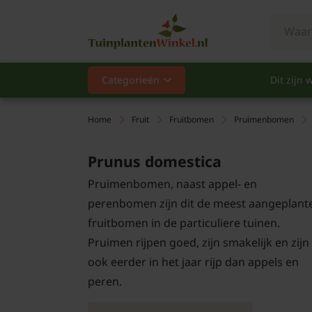
Categorieën
Dit zijn w
Categorieën
Populair
Home
Fruit
Fruitbomen
Pruimenbomen
Vaste planten
Prunus domestica
Pruimenbomen, naast appel- en
Heesters
perenbomen zijn dit de meest aangeplant
Hagen
fruitbomen in de particuliere tuinen.
Pruimen rijpen goed, zijn smakelijk en zijn
Klimplanten
ook eerder in het jaar rijp dan appels en
peren.
Fruit