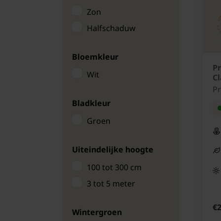
Zon
Nectarine boom
Halfschaduw
Perenbomen
Perzikboom
Bloemkleur
Pruimenbomen
P
Wit
Cl
Tamme kastanje
P
Walnotenbomen
Bladkleur
Biologische fruitbomen
Groen
Mini fruitbomen
Laagstam fruitbomen
Uiteindelijke hoogte
Halfstam fruitbomen
100 tot 300 cm
Hoogstam fruitbomen
3 tot 5 meter
Familie fruitboom
€2
Leifruit
Wintergroen