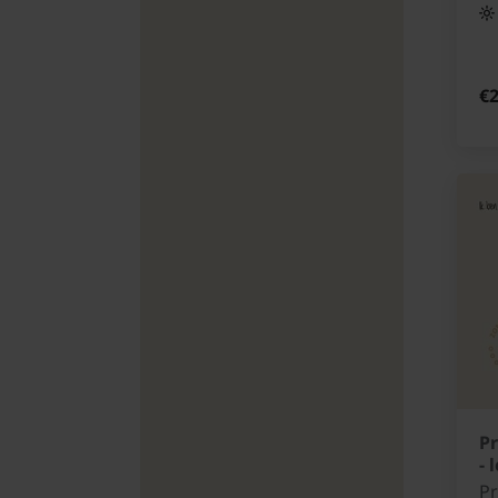
€2
Pr
- 
P