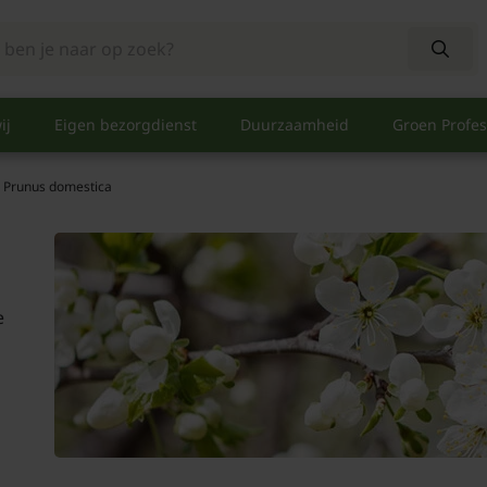
ij
Eigen bezorgdienst
Duurzaamheid
Groen Profes
Prunus domestica
e