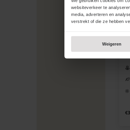
We gebruiken cookies om cont
websiteverkeer te analyseren
media, adverteren en analys
verstrekt of die ze hebben v
Pr
- 
P
Weigeren
€3