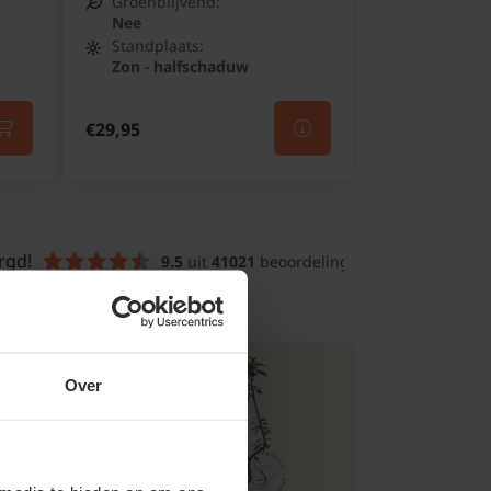
Groenblijvend:
Nee
Standplaats:
Zon - halfschaduw
€29,95
rgd!
9.5
 uit 
41021
 beoordelingen
Over