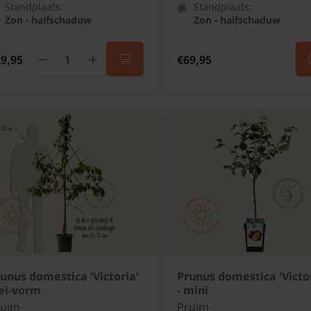
Standplaats:
Standplaats:
Zon - halfschaduw
Zon - halfschaduw
9,95
€69,95
unus domestica 'Victoria'
Prunus domestica 'Victor
lei-vorm
- mini
ruim
Pruim