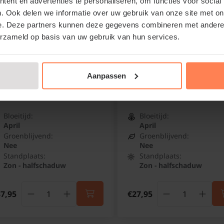
ent en advertenties te personaliseren, om functies voor social
. Ook delen we informatie over uw gebruik van onze site met on
e. Deze partners kunnen deze gegevens combineren met andere i
erzameld op basis van uw gebruik van hun services.
unus domestica 'Victoria'
Prunus domestica 'Victor
BIO halfstam
- BIO laagstam
ruim BIO
Pruim BIO
Aanpassen
Online op voorraad
Online op voorraad
Bloeitijd:
Bloeitijd:
April
April
Groenblijvend:
Groenblijvend:
Nee
Nee
Standplaats:
Standplaats:
Zon - halfschaduw
Zon - halfschaduw
7,95
€27,95