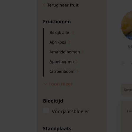
Terug naar fruit
Bomen
Leibomen
Fruitbomen
Bekijk alle
Bloembollen
Abrikoos
Be
Tuinbenodigdheden
Amandelbomen
Appelbomen
Kamerplanten
Citroenboom
Bloempotten
Granaatappelboom
toon meer
Sorte
Kakibomen
Bloeitijd
Kersenbomen
Kweepeerboom
Voorjaarsbloeier
Mispelbomen
Standplaats
Nashipeer