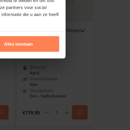
 media te bieden en om ons
ze partners voor social
nformatie die u aan ze heeft
ia'
Prunus domestica 'Victoria'
- dubbele U-vorm
Pruim
Alles toestaan
Online op voorraad
Bloeitijd:
April
Groenblijvend:
Nee
Standplaats:
Zon - halfschaduw
€179,95