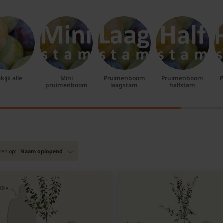
kijk alle
Mini
Pruimenboom
Pruimenboom
pruimenboom
laagstam
halfstam
ren op:
Naam oplopend