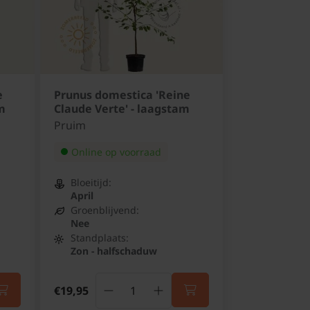
e
Prunus domestica 'Reine
m
Claude Verte' - laagstam
Pruim
Online op voorraad
Bloeitijd:
April
Groenblijvend:
Nee
Standplaats:
Zon - halfschaduw
€19,95