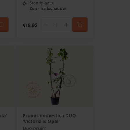
Standplaats:
Zon - halfschaduw
€19,95
ia'
Prunus domestica DUO
'Victoria & Opal'
Duo pruim