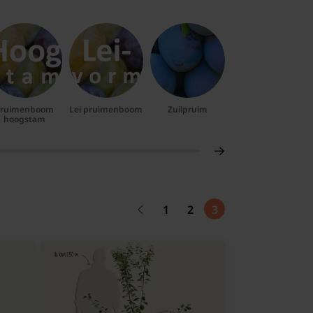
Pruimenboom
Lei pruimenboom
Zuilpruim
Blauwe pruim
hoogstam
1
2
3