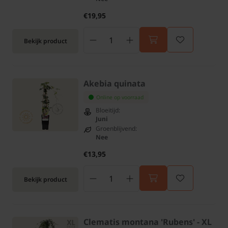
€19,95
Bekijk product
Akebia quinata
Online op voorraad
Bloeitijd:
Juni
Groenblijvend:
Nee
€13,95
Bekijk product
Clematis montana 'Rubens' - XL