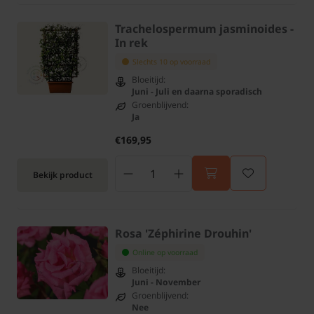
Trachelospermum jasminoides -
In rek
Slechts 10 op voorraad
Bloeitijd:
Juni - Juli en daarna sporadisch
Groenblijvend:
Ja
€169,95
Bekijk product
Rosa 'Zéphirine Drouhin'
Online op voorraad
Bloeitijd:
Juni - November
Groenblijvend:
Nee