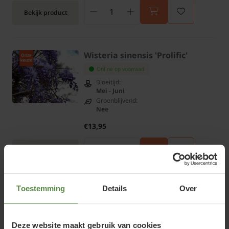
Bekijk product
Wisteria sinensis 'Prolific'
Online op voorraad
Bloeitijd:
Mei - Juni
Groenblijvend:
Nee
€13,95
Bekijk product
Toestemming
Details
Over
Lonicera henryi 'Copper Beauty'
Online op voorraad
Bloeitijd:
Deze website maakt gebruik van cookies