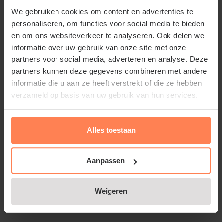
Juni - Augustus
Groenblijvend:
We gebruiken cookies om content en advertenties te
Ja
personaliseren, om functies voor social media te bieden
€10,95
en om ons websiteverkeer te analyseren. Ook delen we
informatie over uw gebruik van onze site met onze
partners voor social media, adverteren en analyse. Deze
Bekijk product
partners kunnen deze gegevens combineren met andere
informatie die u aan ze heeft verstrekt of die ze hebben
verzameld op basis van uw gebruik van hun services.
Rosa 'New Dawn'
Online op voorraad
Bloeitijd:
Alles toestaan
Juni - Oktober
Groenblijvend:
Nee
Aanpassen
€9,95
Weigeren
Bekijk product