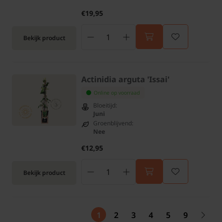
€19,95
Bekijk product
Actinidia arguta 'Issai'
Online op voorraad
Bloeitijd:
Juni
Groenblijvend:
Nee
€12,95
Bekijk product
1
2
3
4
5
9