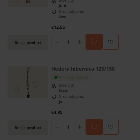
Bloeitijd:
Juni
Groenblijvend:
Nee
€12,95
Bekijk product
Hedera hibernica 125/150
Online op voorraad
Bloeitijd:
N.v.t.
Groenblijvend:
Ja
€4,95
Bekijk product