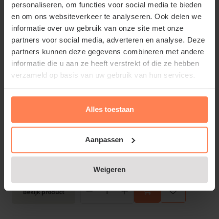
Juni - September
personaliseren, om functies voor social media te bieden
Groenblijvend:
en om ons websiteverkeer te analyseren. Ook delen we
Nee
informatie over uw gebruik van onze site met onze
€14,95
partners voor social media, adverteren en analyse. Deze
partners kunnen deze gegevens combineren met andere
Bekijk product
informatie die u aan ze heeft verstrekt of die ze hebben
verzameld op basis van uw gebruik van hun services.
Passiflora caerulea - XL
Alles toestaan
Online op voorraad
Bloeitijd:
Juni - Augustus
Aanpassen
Groenblijvend:
Half groenblijvend
€44,95
Weigeren
Bekijk product