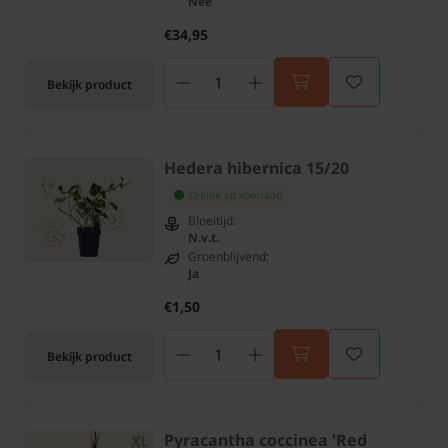
Nee
€34,95
Bekijk product
Hedera hibernica 15/20
Online op voorraad
Bloeitijd:
N.v.t.
Groenblijvend:
Ja
€1,50
Bekijk product
Pyracantha coccinea 'Red