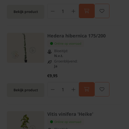
Bekijk product
Hedera hibernica 175/200
Online op voorraad
Bloeitijd:
N.v.t.
Groenblijvend:
Ja
€9,95
Bekijk product
Vitis vinifera 'Heike'
Online op voorraad