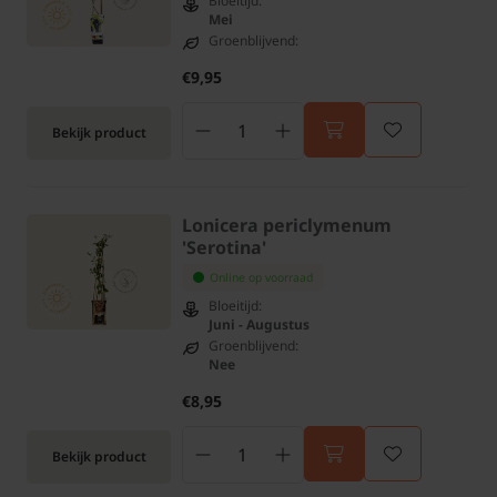
Bloeitijd:
Mei
Groenblijvend:
€9,95
Bekijk product
Lonicera periclymenum
'Serotina'
Online op voorraad
Bloeitijd:
Juni - Augustus
Groenblijvend:
Nee
€8,95
Bekijk product