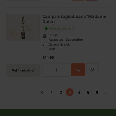
Campsis tagliabuana 'Madame
Galen'
Online op voorraad
Bloeitijd:
Augustus - September
Groenblijvend:
Nee
€14,95
Bekijk product
1
2
3
4
5
9