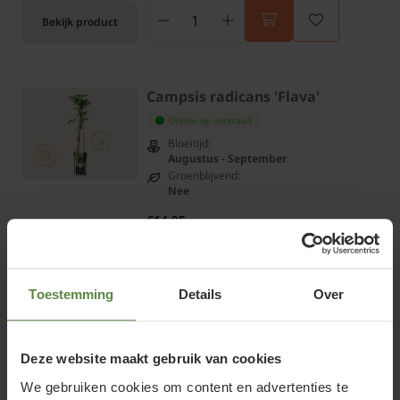
Bekijk product
Campsis radicans 'Flava'
Online op voorraad
Bloeitijd:
Augustus - September
Groenblijvend:
Nee
€14,95
Bekijk product
Toestemming
Details
Over
Clematis 'Princess Kate'
Deze website maakt gebruik van cookies
Online op voorraad
Bloeitijd:
We gebruiken cookies om content en advertenties te