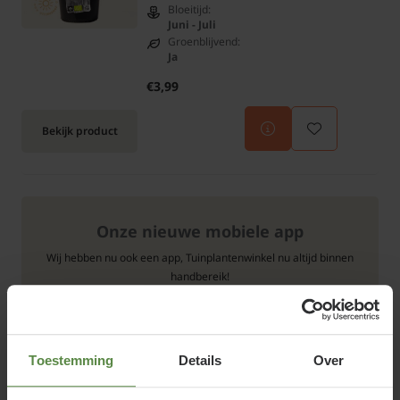
Bloeitijd:
Juni - Juli
Groenblijvend:
Ja
€3,99
Bekijk product
Onze nieuwe mobiele app
Wij hebben nu ook een app, Tuinplantenwinkel nu altijd binnen
handbereik!
Toestemming
Details
Over