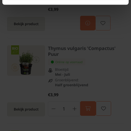
€3,99
Bekijk product
Thymus vulgaris 'Compactus'
Puur
Online op voorraad
Bloeitijd:
Mei - Juli
Groenblijvend:
Half groenblijvend
€3,99
Bekijk product