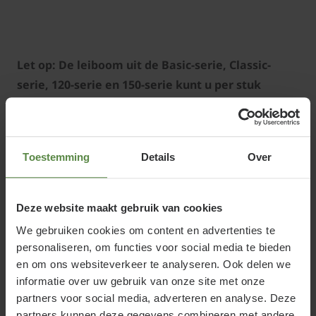
Let op: De leiboom uit de Basic-serie, Classic-
serie, 120-serie en 150-serie kunt u per stuk
(individueel) of in pakketvorm kopen. Een pakket
bestaat uit een x aantal leibomen plus de
benodigde accessoires om de bomen in serie te
Toestemming
Details
Over
kunnen schakelen. Aan de leiboom zelf hoeft u
niets meer te veranderen. In onze webshop wordt
de inhoud van dit pakket duidelijk toegelicht bij
Deze website maakt gebruik van cookies
de betreffende artikelen.
We gebruiken cookies om content en advertenties te
personaliseren, om functies voor social media te bieden
en om ons websiteverkeer te analyseren. Ook delen we
informatie over uw gebruik van onze site met onze
partners voor social media, adverteren en analyse. Deze
Leibomen groenblijvend -
partners kunnen deze gegevens combineren met andere