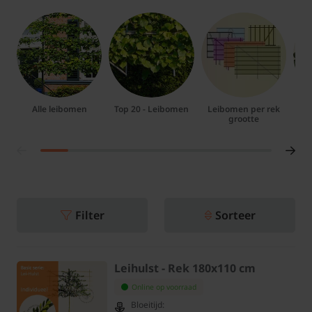
Alle leibomen
Top 20 - Leibomen
Leibomen per rek
grootte
Filter
Sorteer
Leihulst - Rek 180x110 cm
Online op voorraad
Bloeitijd: