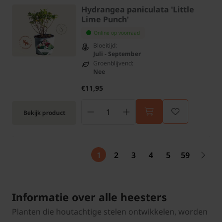
Hydrangea paniculata 'Little
Lime Punch'
Online op voorraad
Bloeitijd:
Juli - September
Groenblijvend:
Nee
€11,95
Bekijk product
1
2
3
4
5
59
Informatie over alle heesters
Planten die houtachtige stelen ontwikkelen, worden