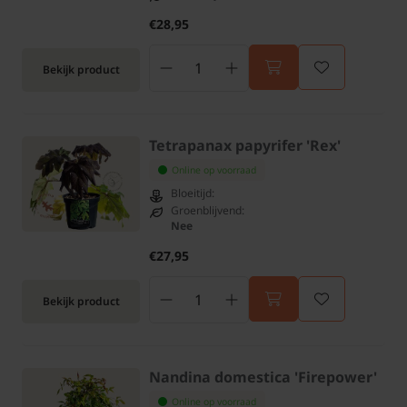
€28,95
Bekijk product
Tetrapanax papyrifer 'Rex'
Online op voorraad
Bloeitijd:
Groenblijvend:
Nee
€27,95
Bekijk product
Nandina domestica 'Firepower'
Online op voorraad