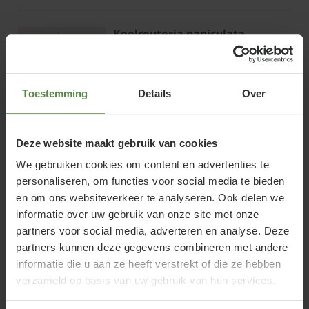
Koelreuteria paniculata
Online op voorraad
Bloeitijd:
Juli - Augustus
Toestemming
Details
Over
Groenblijvend:
€7,95
Deze website maakt gebruik van cookies
Bekijk product
We gebruiken cookies om content en advertenties te
personaliseren, om functies voor social media te bieden
en om ons websiteverkeer te analyseren. Ook delen we
Viburnum tinus 'Spirit'
informatie over uw gebruik van onze site met onze
Online op voorraad
partners voor social media, adverteren en analyse. Deze
Bloeitijd:
partners kunnen deze gegevens combineren met andere
November - Januari
informatie die u aan ze heeft verstrekt of die ze hebben
Groenblijvend:
verzameld op basis van uw gebruik van hun services.
€8,95