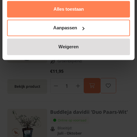
Bekijk product
Alles toestaan
Aanpassen
Deutzia x rosea 'Yuki Snowflake'
Online op voorraad
Weigeren
Bloeitijd:
Mei - Juni
Groenblijvend:
€11,95
Bekijk product
Buddleja davidii 'Duo Paars-Wit'
Online op voorraad
Bloeitijd:
Juli - Oktober