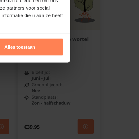
 media te bieden en om ons
ze partners voor social
nformatie die u aan ze heeft
tel
Rosa canina - blote wortel
Hondsroos
Alles toestaan
Niet op voorraad
Bloeitijd:
Juni - Juli
Groenblijvend:
Nee
Standplaats:
Zon - halfschaduw
€39,95