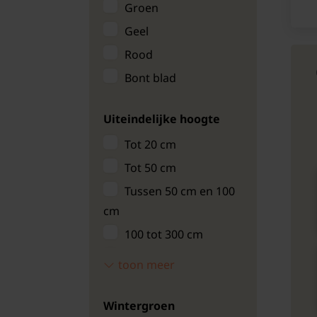
Brons/bruin
Groen
Geel
Rood
Bont blad
Uiteindelijke hoogte
Tot 20 cm
Tot 50 cm
Tussen 50 cm en 100
cm
100 tot 300 cm
3 tot 5 meter
toon meer
5 tot 10 meter
vanaf 10 meter
Wintergroen