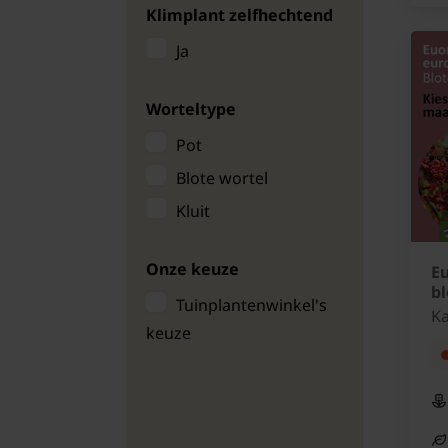
Klimplant zelfhechtend
Geurende roos
Ja
Worteltype
Pot
Blote wortel
Kluit
Onze keuze
E
bl
Tuinplantenwinkel's
Ka
keuze