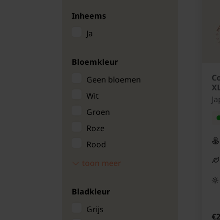
Inheems
Ja
Bloemkleur
Co
Geen bloemen
X
Wit
Ja
Groen
Roze
Rood
Paars
toon meer
Geel
Bladkleur
Blauw
Zalm/oranje
Grijs
€2