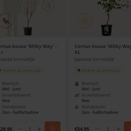
rnus kousa 'Milky Way' -
Cornus kousa 'Milky Way
L+
XL
panse kornoelje
Japanse kornoelje
Online op voorraad
Online op voorraad
Bloeitijd:
Bloeitijd:
Mei - Juni
Mei - Juni
Groenblijvend:
Groenblijvend:
Nee
Nee
Standplaats:
Standplaats:
Zon - halfschaduw
Zon - halfschaduw
29,95
€54,95