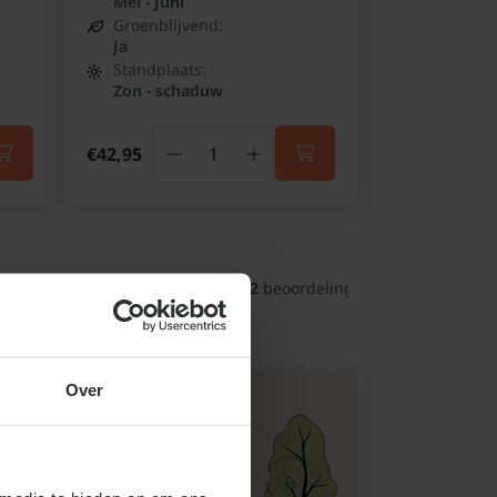
Mei - Juni
Groenblijvend:
Ja
Standplaats:
Zon - schaduw
€42,95
rgd!
9.5
 uit 
41012
 beoordelingen
Over