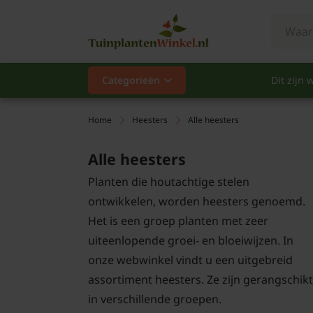
Categorieën
Dit zijn w
Categorieën
Populair
Home
Heesters
Alle heesters
Vaste planten
Alle heesters
Planten die houtachtige stelen
Heesters
ontwikkelen, worden heesters genoemd.
Het is een groep planten met zeer
Hagen
uiteenlopende groei- en bloeiwijzen. In
Klimplanten
onze webwinkel vindt u een uitgebreid
assortiment heesters. Ze zijn gerangschikt
Fruit
in verschillende groepen.