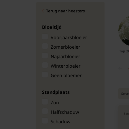
Bomen
Terug naar heesters
Leibomen
Bloeitijd
Bloembollen
Voorjaarsbloeier
Zomerbloeier
Tuinbenodigdheden
Top 2
Najaarbloeier
Kamerplanten
Winterbloeier
Geen bloemen
Bloempotten
Standplaats
Sorte
Zon
Halfschaduw
Schaduw