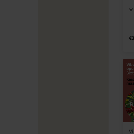
€3
Vi