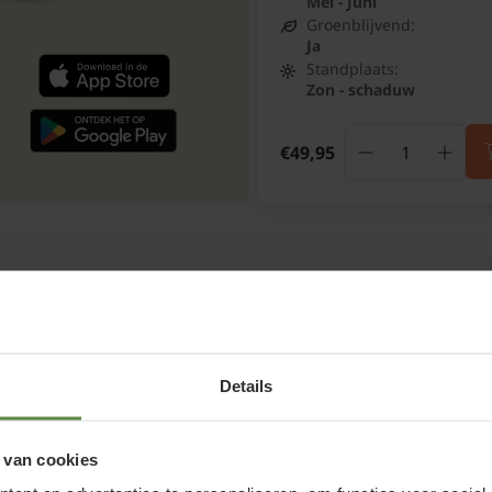
Mei - Juni
Groenblijvend:
Ja
Standplaats:
Zon - schaduw
€49,95
igen bezorgdienst
Altijd binnen 2 tot 7 werkdagen bezo
Details
 van cookies