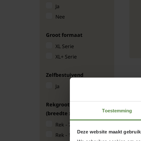
Ja
Nee
Groot formaat
XL Serie
XL+ Serie
Zelfbestuivend
E
Ja
Rekgrootte leibomen
Toestemming
(breedte x hoogte)
Rek - 70 x 120 cm
Deze website maakt gebruik
Rek - 110x160 cm