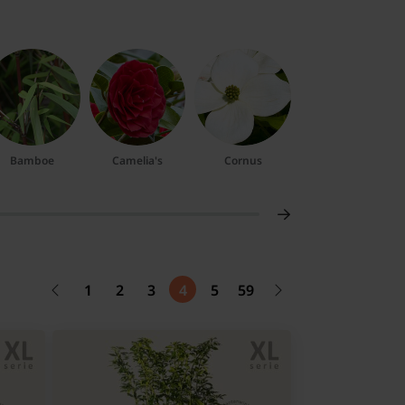
Bamboe
Camelia's
Cornus
Dennen en
sparren
1
2
3
4
5
59