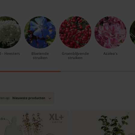
0 - Heesters
Bloeiende
Groenblijvende
Azalea's
struiken
struiken
ren op:
Nieuwste producten