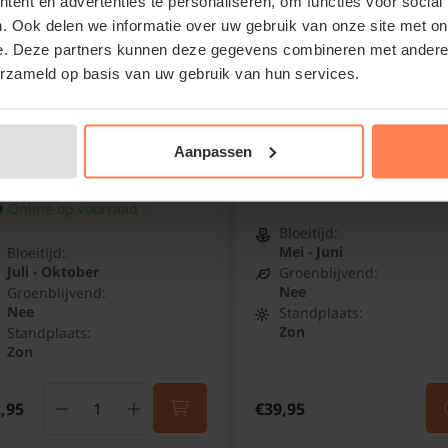
ent en advertenties te personaliseren, om functies voor social
. Ook delen we informatie over uw gebruik van onze site met on
e. Deze partners kunnen deze gegevens combineren met andere i
erzameld op basis van uw gebruik van hun services.
rovskia atriplicifolia
Rosa rugosa - blote wor
ittle Spire'
Bottelroos
Aanpassen
uzenlavendel
Niet op voorraad
Online op voorraad
Bloeitijd:
Mei - Juni
Bloeitijd:
Juli - Oktober
Groenblijvend:
Nee
Groenblijvend:
Nee
Standplaats:
Zon
Standplaats:
Zon
,95
€39,95